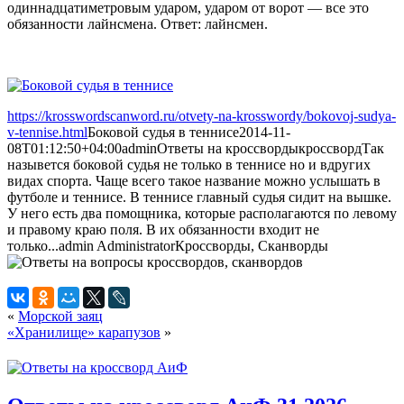
одиннадцатиметровым ударом, ударом от ворот — все это
обязанности лайнсмена. Ответ: лайнсмен.
https://krosswordscanword.ru/otvety-na-krosswordy/bokovoj-sudya-
v-tennise.html
Боковой судья в теннисе
2014-11-
08T01:12:50+04:00
admin
Ответы на кроссворды
кроссворд
Так
назывется боковой судья не только в теннисе но и вдругих
видах спорта. Чаще всего такое название можно услышать в
футболе и теннисе. В теннисе главный судья сидит на вышке.
У него есть два помощника, которые располагаются по левому
и правому краю поля. В их обязанности входит не
только...
admin
Administrator
Кроссворды, Сканворды
«
Морской заяц
«Хранилище» карапузов
»