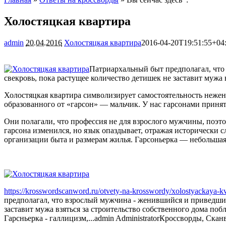
Холостяцкая квартира
admin
20.04.2016
Холостяцкая квартира
2016-04-20T19:51:55+04
Патриархальный быт предполагал, что
свекровь, пока растущее количество детишек не заставит мужа
Холостяцкая квартира символизирует самостоятельность нежен
образованного от «гарсон» — мальчик. У нас гарсонами приня
Они полагали, что профессия не для взрослого мужчины, поэто
гарсона изменился, но язык опаздывает, отражая исторически 
организации быта и размерам жилья. Гарсоньерка — небольшая 
https://krosswordscanword.ru/otvety-na-krosswordy/xolostyackaya-kv
предполагал, что взрослый мужчина - женившийся и приведший
заставит мужа взяться за строительство собственного дома по
Гарсньерка - галлицизм,...
admin
Administrator
Кроссворды, Скан