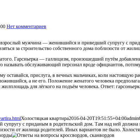
:00
Нет комментариев
2326
 взрослый мужчина — женившийся и приведший супругу с прида
 взяться за строительство собственного дома поблизости от жил
атого. Гарсньерка — галлицизм, произошедший путём добавления
то называть обслуживающий персонал вроде официантов, потому 
му оставайся, прислуга, в вечных мальчиках, коли настоящую р
сложившийся, а не его. Положение женатого человека предполаг
жилплощадь для лёгкого на подъём человека. Ответ: гарсоньерк
artira.html
Холостяцкая квартира
2016-04-20T19:51:55+04:00
admin
 супругу с приданым в родительский дом. Там над ней должна и
близости от жилища родителей. Иных вариантов не было. Холост
ворды