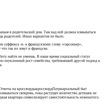
ным в родительский дом. Там над ней должна измываться
ища родителей. Иных
вариантов не было.
 суффикса -к- к французскому слову «гарсоньер»,
что так их зовут и французы.
аботу найти не умеешь. В наше время социальный статус
ало неуклонный рост семейства, требовавший другой подход к
а.
Ответы на кроссворды
кроссворд
Патриархальный быт
змываться свекровь, пока растущее количество детишек не
яцкая квартира символизирует самостоятельность неженатого.