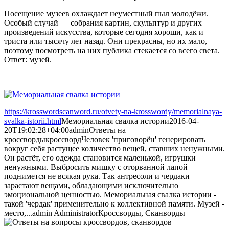
Посещение музеев охлаждает неуместный пыл молодёжи.
Особый случай — собрания картин, скульптур и других
произведений искусства, которые сегодня хороши, как и
триста или тысячу лет назад. Они прекрасны, но их мало,
поэтому посмотреть на них публика стекается со всего света.
Ответ: музей.
https://krosswordscanword.ru/otvety-na-krosswordy/memorialnaya-
svalka-istorii.html
Мемориальная свалка истории
2016-04-
20T19:02:28+04:00
admin
Ответы на
кроссворды
кроссворд
Человек 'приговорён' генерировать
вокруг себя растущее количество вещей, ставших ненужными.
Он растёт, его одежда становится маленькой, игрушки
ненужными. Выбросить мишку с оторванной лапой
поднимется не всякая рука. Так антресоли и чердаки
зарастают вещами, обладающими исключительно
эмоциональной ценностью. Мемориальная свалка истории -
такой 'чердак' применительно к коллективной памяти. Музей -
место,...
admin
Administrator
Кроссворды, Сканворды