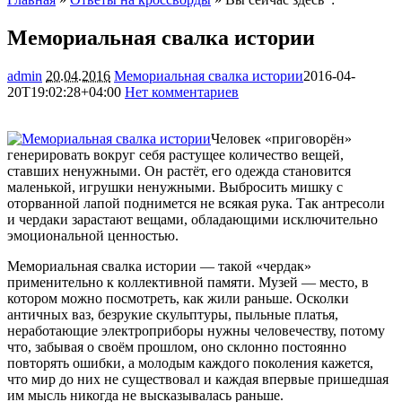
Мемориальная свалка истории
admin
20.04.2016
Мемориальная свалка истории
2016-04-
20T19:02:28+04:00
Нет комментариев
1543
Человек «приговорён»
генерировать вокруг себя растущее количество вещей,
ставших ненужными. Он растёт, его одежда становится
маленькой, игрушки ненужными. Выбросить мишку с
оторванной лапой поднимется не всякая рука. Так антресоли
и чердаки зарастают вещами, обладающими исключительно
эмоциональной ценностью.
Мемориальная свалка истории — такой «чердак»
применительно к коллективной памяти. Музей — место, в
котором можно посмотреть, как жили раньше. Осколки
античных ваз, безрукие скульптуры, пыльные платья,
неработающие электроприборы нужны человечеству, потому
что, забывая о своём прошлом, оно склонно постоянно
повторять ошибки, а молодым каждого поколения кажется,
что мир до них не существовал и каждая впервые пришедшая
им мысль никогда не высказывалась раньше.