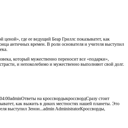
й ценой», где ее ведущий Беар Гриллс показыватет, как
конца античных времен. В роли основателя и
учителя выступил
ека.
еловека, который мужественно переносит все «подарки»,
страсти, и непоколебимо и мужественно выполняют свой долг.
04:00
admin
Ответы на кроссворды
кроссворд
Сразу стоит
зыватет, как выжить в диких местностях нашей планеты. Это
еля выступил Зенон...
admin
Administrator
Кроссворды,