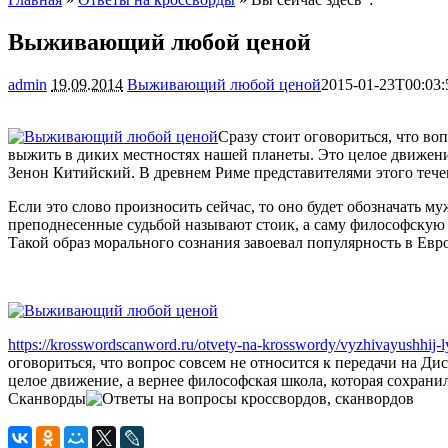
Выживающий любой ценой
admin
19.09.2014
Выживающий любой ценой
2015-01-23T00:03:
Сразу стоит оговориться, что во
выжить в диких местностях нашей планеты. Это целое движение
Зенон Китийский. В древнем Риме представителями этого тече
Если это слово произносить сейчас, то оно будет обозначать м
преподнесенные судьбой называют стоик, а саму философскую
Такой образ морального сознания завоевал популярность в Евро
https://krosswordscanword.ru/otvety-na-krosswordy/vyzhivayushhij-l
оговориться, что вопрос совсем не относится к передачи на Д
целое движение, а вернее философская школа, которая сохранил
Сканворды