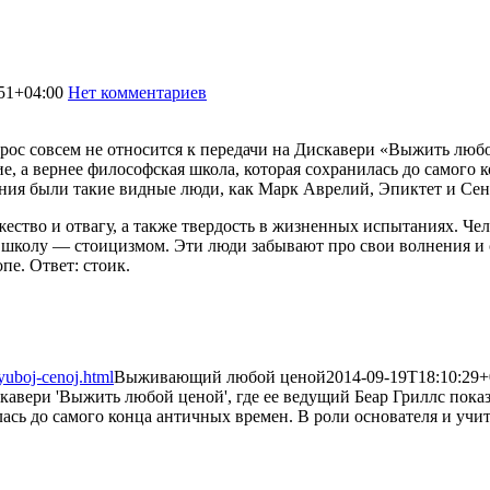
51+04:00
Нет комментариев
1371
прос совсем не относится к передачи на Дискавери «Выжить любо
, а вернее философская школа, которая сохранилась до самого 
ния были такие видные люди, как Марк Аврелий, Эпиктет и Сен
ужество и отвагу, а также твердость в жизненных испытаниях. Ч
 школу — стоицизмом. Эти люди забывают про свои волнения и 
пе. Ответ: стоик.
yuboj-cenoj.html
Выживающий любой ценой
2014-09-19T18:10:29+
искавери 'Выжить любой ценой', где ее ведущий Беар Гриллс пока
ась до самого конца античных времен. В роли основателя и учит