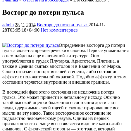
Восторг до потери пульса
admin
28.11.2014
Восторг до потери пульса
2014-11-
28T03:05:18+04:00
Нет комментариев
1839
Определение восторга до потери
пульса является древнегреческим словом. Первые упоминания
о нем найдены еще в античной литературе. Оно
употребляется в трудах Плутарха, Аристотеля, Плотина, а
также в Деяния святых апостолов и в Евангелии от Марка.
Слово означает восторг высшей степени, либо состояние
аффекта с положительной окраской. Подобно аффекту, в этом
состоянии теряются внутренние и внешние границы.
В последней фазе этого состояния не исключена потеря
пульса. Это может привести к летальному исходу. Обычно
такой высокой оценки блаженного состояния достигают
люди, одержимые своей идеей и сконцентрировавшие все
мысли на эту идею. Такое восторженное состояние не
подвластно человеческому разума. Одним из первых
признаков экстаза чаще всего является видение каких-либо
символов. С физической стороны — это транс, который