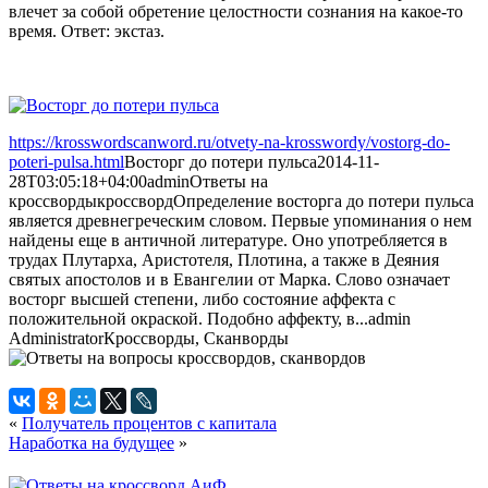
влечет за собой обретение целостности сознания на какое-то
время. Ответ: экстаз.
https://krosswordscanword.ru/otvety-na-krosswordy/vostorg-do-
poteri-pulsa.html
Восторг до потери пульса
2014-11-
28T03:05:18+04:00
admin
Ответы на
кроссворды
кроссворд
Определение восторга до потери пульса
является древнегреческим словом. Первые упоминания о нем
найдены еще в античной литературе. Оно употребляется в
трудах Плутарха, Аристотеля, Плотина, а также в Деяния
святых апостолов и в Евангелии от Марка. Слово означает
восторг высшей степени, либо состояние аффекта с
положительной окраской. Подобно аффекту, в...
admin
Administrator
Кроссворды, Сканворды
«
Получатель процентов с капитала
Наработка на будущее
»