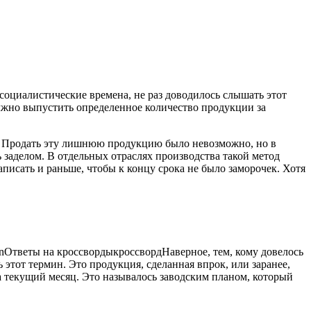
социалистические времена, не раз доводилось слышать этот
олжно выпустить
определенное количество продукции за
. Продать эту лишнюю продукцию было невозможно, но в
 заделом. В отдельных отраслях производства такой метод
аписать и раньше, чтобы к концу срока не было заморочек. Хотя
n
Ответы на кроссворды
кроссворд
Наверное, тем, кому довелось
этот термин. Это продукция, сделанная впрок, или заранее,
а текущий месяц. Это называлось заводским планом, который