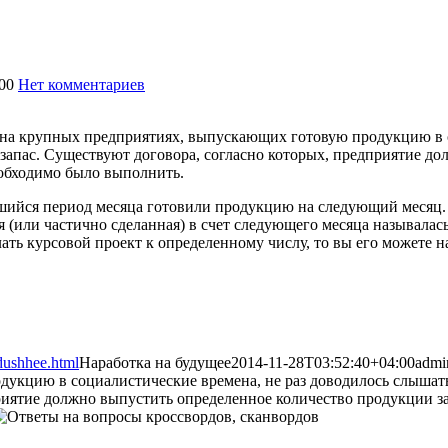
00
Нет комментариев
1705
ь на крупных предприятиях, выпускающих готовую продукцию в 
о запас. Существуют договора, согласно которых, предприятие д
еобходимо было выполнить.
вшийся период месяца готовили продукцию на следующий месяц
(или частично сделанная) в счет следующего месяца называлась
елать курсовой проект к определенному числу, то вы его можете н
dushhee.html
Наработка на будущее
2014-11-28T03:52:40+04:00
admi
укцию в социалистические времена, не раз доводилось слышать 
приятие должно выпустить определенное количество продукции з