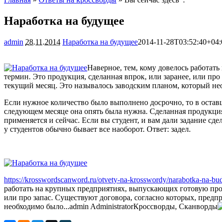
Наработка на будущее
admin
28.11.2014
Наработка на будущее
2014-11-28T03:52:40+04:
Наверное, тем, кому довелось работат
термин. Это продукция, сделанная впрок, или заранее, или пр
текущий месяц. Это называлось заводским планом, который н
Если нужное количество было выполнено досрочно, то в оста
следующем месяце она опять была нужна. Сделанная продукция 
применяется и сейчас. Если вы студент, и вам дали задание сд
у студентов обычно бывает все наоборот. Ответ: задел.
https://krosswordscanword.ru/otvety-na-krosswordy/narabotka-na-bu
работать на крупных предприятиях, выпускающих готовую прод
или про запас. Существуют договора, согласно которых, пред
необходимо было...
admin
Administrator
Кроссворды, Сканворды