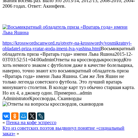
звания восемь раз. Было это 2013/14, 2012/13, 2008-2010, 2004-
2006 годах. Ответ: Акинфеев.
https://krosswordscanword.ru/otvety-na-krosswordy/vosmikratnyj-
obladatel-priza-vratar-goda-imeni-lva-yashina.html
Восьмикратный
обладатель приза «Вратарь года» имени Льва Яшина
2015-12-
03T03:52:51+04:00
admin
Ответы на кроссворды
кроссворд
Кто
хоть немного знаком с футболом даже в качестве болельщика,
наверно, точно знают кто восьмикратный обладатель приза
«Вратарь года» имени Льва Яшина. Сам же Лев Яшин не
только легенда советского футбола. Это лучший вратарь
минувшего столетия. В колоде карт туз обычно старшая карта.
Но их 4, а джокер один. Примерно...
admin
Administrator
Кроссворды, Сканворды
«
Пенка на кофе эспрессо
Кто из советских поэтов выдвинул понятие «социальный
заказ»
»