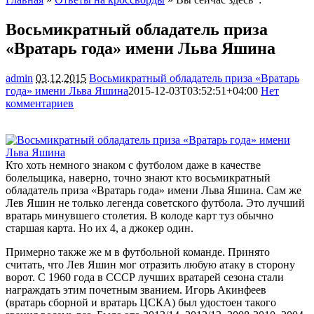
Восьмикратный обладатель приза
«Вратарь года» имени Льва Яшина
admin
03.12.2015
Восьмикратный обладатель приза «Вратарь
года» имени Льва Яшина
2015-12-03T03:52:51+04:00
Нет
комментариев
1500
Кто хоть немного знаком с футболом даже в качестве
болельщика, наверно, точно знают кто восьмикратный
обладатель приза «Вратарь года» имени Льва Яшина. Сам же
Лев Яшин не только легенда советского футбола. Это лучший
вратарь минувшего столетия. В колоде карт туз обычно
старшая карта. Но
их 4, а джокер один.
Примерно также же м в футбольной команде. Принято
считать, что Лев Яшин мог отразить любую атаку в сторону
ворот. С 1960 года в СССР лучших вратарей сезона стали
награждать этим почетным званием. Игорь Акинфеев
(вратарь сборной и вратарь ЦСКА) был удостоен такого