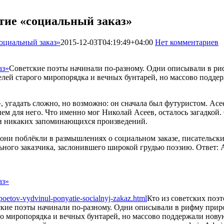
ятие «социальный заказ»
социальный заказ»
2015-12-03T04:19:49+04:00
Нет комментариев
Советские поэты начинали по-разному. Одни описывали в риф
елей старого миропорядка и вечных бунтарей, но массово подд
», угадать сложно, но возможно: он сначала был футуристом. А
ем для него. Что именно мог Николай Асеев, осталось загадкой
ти никаких запоминающихся произведений.
 они поблёкли в размышлениях о социальном заказе, писательс
ьного заказчика, заслонившего широкой грудью поэзию. Ответ: 
poetov-vydvinul-ponyatie-socialnyj-zakaz.html
Кто из советских поэ
кие поэты начинали по-разному. Одни описывали в рифму природ
го миропорядка и вечных бунтарей, но массово поддержали нов