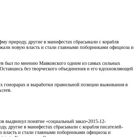
1573
му природу, другие в манифестах сбрасывали с корабля
ержали новую власть и стали главными поборниками официоза
и
сеев был по мнению Маяковского одним из самых сильных
. Оставшись без творческого объединения и его вдохновляющей
ких гонорарах и выработки правильной позиции выживания в
Асеев.
тов выдвинул понятие «социальный заказ»
2015-12-
у, другие в манифестах сбрасывали с корабля писателей-
ую власть и стали главными поборниками официоза и