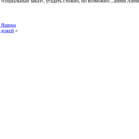
«социальный заказ», угадать сложно, но возможно:...
admin
Admin
а Яшина
 дожей
»