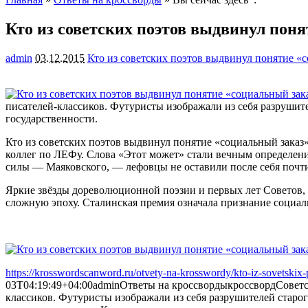
Кто из советских поэтов выдвинул пон
admin
03.12.2015
Кто из советских поэтов выдвинул понятие «
писателей-классиков. Футуристы изображали из себя разрушит
государственности.
Кто из советских поэтов выдвинул понятие «социальный заказ
коллег по ЛЕФу. Слова «Этот может» стали вечным определени
силы — Маяковского, — лефовцы не оставили после себя поч
Яркие звёзды дореволюционной поэзии и первых лет Советов,
сложную эпоху. Сталинская премия означала признание социал
https://krosswordscanword.ru/otvety-na-krosswordy/kto-iz-sovetskix-
03T04:19:49+04:00
admin
Ответы на кроссворды
кроссворд
Советс
классиков. Футуристы изображали из себя разрушителей старо