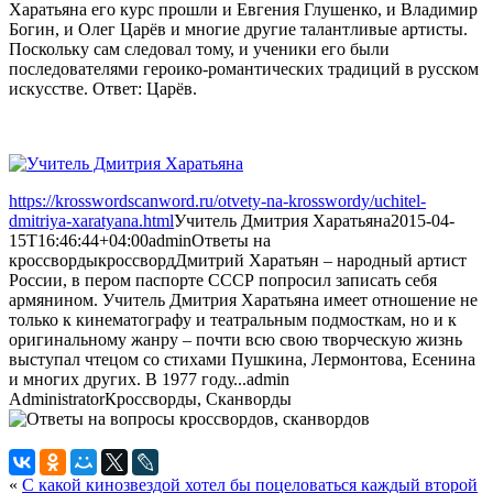
Харатьяна его курс прошли и Евгения Глушенко, и Владимир
Богин, и Олег Царёв и многие другие талантливые артисты.
Поскольку сам следовал тому, и ученики его были
последователями героико-романтических традиций в русском
искусстве. Ответ: Царёв.
https://krosswordscanword.ru/otvety-na-krosswordy/uchitel-
dmitriya-xaratyana.html
Учитель Дмитрия Харатьяна
2015-04-
15T16:46:44+04:00
admin
Ответы на
кроссворды
кроссворд
Дмитрий Харатьян – народный артист
России, в пером паспорте СССР попросил записать себя
армянином. Учитель Дмитрия Харатьяна имеет отношение не
только к кинематографу и театральным подмосткам, но и к
оригинальному жанру – почти всю свою творческую жизнь
выступал чтецом со стихами Пушкина, Лермонтова, Есенина
и многих других. В 1977 году...
admin
Administrator
Кроссворды, Сканворды
«
С какой кинозвездой хотел бы поцеловаться каждый второй