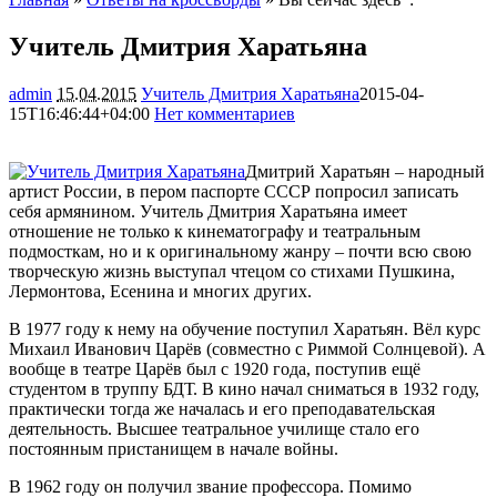
Учитель Дмитрия Харатьяна
admin
15.04.2015
Учитель Дмитрия Харатьяна
2015-04-
15T16:46:44+04:00
Нет комментариев
2267
Дмитрий Харатьян – народный
артист России, в пером паспорте СССР попросил записать
себя армянином. Учитель Дмитрия Харатьяна имеет
отношение не только к кинематографу и театральным
подмосткам, но и к оригинальному жанру – почти всю свою
творческую жизнь выступал чтецом со стихами
Пушкина,
Лермонтова, Есенина и многих других.
В 1977 году к нему на обучение поступил Харатьян. Вёл курс
Михаил Иванович Царёв (совместно с Риммой Солнцевой). А
вообще в театре Царёв был с 1920 года, поступив ещё
студентом в труппу БДТ. В кино начал сниматься в 1932 году,
практически тогда же началась и его преподавательская
деятельность. Высшее театральное училище стало его
постоянным пристанищем в начале войны.
В 1962 году он получил звание профессора. Помимо