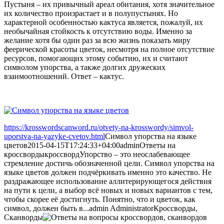
Пустыня – их привычный ареал обитания, хотя значительное
их количество произрастает и в полупустынях. Но
характерной особенностью кактуса является, пожалуй, их
необычайная стойкость к отсутствию воды. Именно за
желание хотя бы один раз за всю жизнь показать миру
феерической красоты цветок, несмотря на полное отсутствие
ресурсов, помогающих этому событию, их и считают
символом упорства, а также долгих дружеских
взаимоотношений. Ответ – кактус.
https://krosswordscanword.ru/otvety-na-krosswordy/simvol-
uporstva-na-yazyke-cvetov.html
Символ упорства на языке
цветов
2015-04-15T17:24:33+04:00
admin
Ответы на
кроссворды
кроссворд
Упорство – это неослабевающее
стремление достичь обозначенной цели. Символ упорства на
языке цветов должен подчёркивать именно это качество. Не
раздражающее использование аллитерирующегося действия
на пути к цели, а выбор всё новых и новых вариантов с тем,
чтобы скорее её достигнуть. Понятно, что и цветок, как
символ, должен быть в...
admin
Administrator
Кроссворды,
Сканворды