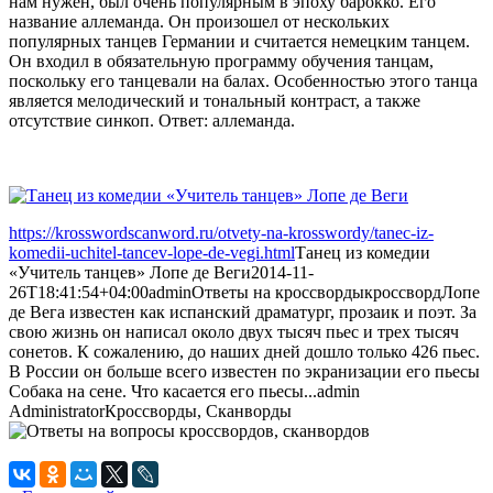
нам нужен, был очень популярным в эпоху барокко. Его
название аллеманда. Он произошел от нескольких
популярных танцев Германии и считается немецким танцем.
Он входил в обязательную программу обучения танцам,
поскольку его танцевали на балах. Особенностью этого танца
является мелодический и тональный контраст, а также
отсутствие синкоп. Ответ: аллеманда.
https://krosswordscanword.ru/otvety-na-krosswordy/tanec-iz-
komedii-uchitel-tancev-lope-de-vegi.html
Танец из комедии
«Учитель танцев» Лопе де Веги
2014-11-
26T18:41:54+04:00
admin
Ответы на кроссворды
кроссворд
Лопе
де Вега известен как испанский драматург, прозаик и поэт. За
свою жизнь он написал около двух тысяч пьес и трех тысяч
сонетов. К сожалению, до наших дней дошло только 426 пьес.
В России он больше всего известен по экранизации его пьесы
Собака на сене. Что касается его пьесы...
admin
Administrator
Кроссворды, Сканворды