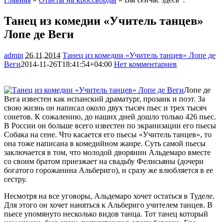
Танец из комедии «Учитель танцев»
Лопе де Веги
admin
26.11.2014
Танец из комедии «Учитель танцев» Лопе де
Веги
2014-11-26T18:41:54+04:00
Нет комментариев
1965
Лопе де
Вега известен как испанский драматург, прозаик и поэт. За
свою жизнь он написал около двух тысяч пьес и трех тысяч
сонетов. К сожалению, до наших дней дошло только 426 пьес.
В России он больше всего известен по экранизации его пьесы
Собака на сене. Что касается его пьесы «Учитель танцев», то
она
тоже написана в комедийном жанре. Суть самой пьесы
заключается в том, что молодой дворянин Альдемаро вместе
со своим братом приезжает на свадьбу Фелисьяны (дочери
богатого горожанина Альбериго), и сразу же влюбляется в ее
сестру.
Несмотря на все уговоры, Альдемаро хочет остаться в Туделе.
Для этого он хочет наняться к Альбериго учителем танцев. В
пьесе упомянуто несколько видов танца. Тот танец который