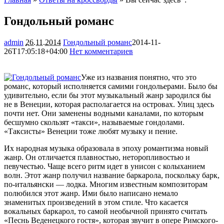
Гондольный романс
admin
26.11.2014
Гондольный романс
2014-11-
26T17:05:18+04:00
Нет комментариев
1879
Уже из названия понятно, что это
романс, который исполняется самими гондольерами. Было бы
удивительно, если бы этот музыкальный жанр зародился бы
не в Венеции, которая располагается на островах. Улиц здесь
почти нет. Они заменены водными каналами, по которым
бесшумно скользят «такси», называемые
гондолами.
«Таксисты» Венеции тоже любят музыку и пение.
Их народная музыка образовала в эпоху романтизма новый
жанр. Он отличается плавностью, неторопливостью и
певучестью. Чаще всего ритм идет в унисон с колыханием
волн. Этот жанр получил название баркарола, поскольку барк,
по-итальянски — лодка. Многим известным композиторам
полюбился этот жанр. Ими было написано немало
знаменитых произведений в этом стиле. Что касается
вокальных баркарол, то самой необычной принято считать
«Песнь Веденецкого гостя», которая звучит в опере Римского-