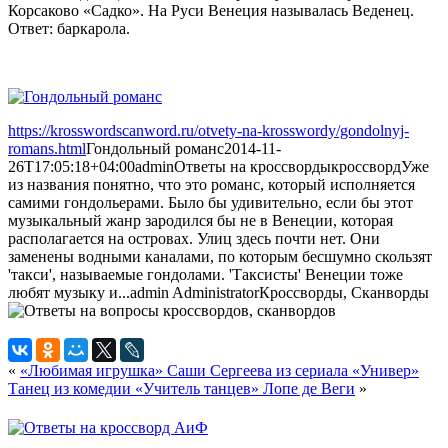
Корсаково «Садко». На Руси Венеция называлась Веденец.
Ответ: баркарола.
https://krosswordscanword.ru/otvety-na-krosswordy/gondolnyj-
romans.html
Гондольный романс
2014-11-
26T17:05:18+04:00
admin
Ответы на кроссворды
кроссворд
Уже
из названия понятно, что это романс, который исполняется
самими гондольерами. Было бы удивительно, если бы этот
музыкальный жанр зародился бы не в Венеции, которая
располагается на островах. Улиц здесь почти нет. Они
заменены водными каналами, по которым бесшумно скользят
'такси', называемые гондолами. 'Таксисты' Венеции тоже
любят музыку и...
admin
Administrator
Кроссворды, Сканворды
«
«Любимая игрушка» Саши Сергеева из сериала «Универ»
Танец из комедии «Учитель танцев» Лопе де Веги
»