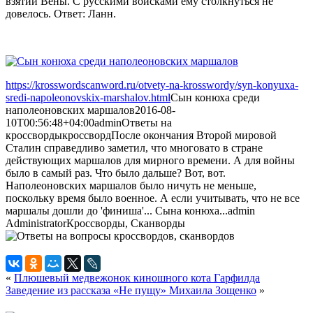
взятии Вены. С русскими войсками ему столкнуться не
довелось. Ответ: Ланн.
https://krosswordscanword.ru/otvety-na-krosswordy/syn-konyuxa-
sredi-napoleonovskix-marshalov.html
Сын конюха среди
наполеоновских маршалов
2016-08-
10T00:56:48+04:00
admin
Ответы на
кроссворды
кроссворд
После окончания Второй мировой
Сталин справедливо заметил, что многовато в стране
действующих маршалов для мирного времени. А для войны
было в самый раз. Что было дальше? Вот, вот.
Наполеоновских маршалов было ничуть не меньше,
поскольку время было военное. А если учитывать, что не все
маршалы дошли до 'финиша'... Сына конюха...
admin
Administrator
Кроссворды, Сканворды
«
Плюшевый медвежонок киношного кота Гарфилда
Заведение из рассказа «Не пущу» Михаила Зощенко
»