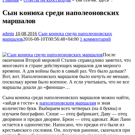
Сын конюха среди наполеоновских
маршалов
admin
10.08.2016
Сын конюха среди наполеоновских
маршалов
2016-08-10T00:56:48+04:00
1 комментарий
1726
После
окончания Второй мировой Сталин справедливо заметил, что
многовато в стране действующих маршалов для мирного
времени. А для войны было в самый раз. Что было дальше?
Вот, вот. Наполеоновских маршалов было ничуть не меньше,
поскольку время было военное. А если учитывать, что не
все
маршалы дошли до «финиша»…
Сына конюха среди наполеоновских маршалов можно найти,
«зайдя в гости» к
наполеоновским маршалам
и зная
количество букв. Выбираем всех четверых (на 4 буквы) и
изучаем биографию. Сюше — отец фабрикант, Даву — отец
дворянин и предки дворяне. Брюн — отец адвокат. Жан Ланн
остается в одиночестве. Написано, что предки его были из
крестьянского сословия. Он, получив ранение, скончался при