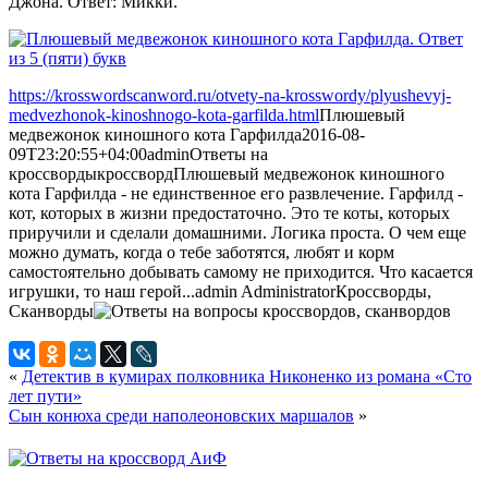
Джона. Ответ: Микки.
https://krosswordscanword.ru/otvety-na-krosswordy/plyushevyj-
medvezhonok-kinoshnogo-kota-garfilda.html
Плюшевый
медвежонок киношного кота Гарфилда
2016-08-
09T23:20:55+04:00
admin
Ответы на
кроссворды
кроссворд
Плюшевый медвежонок киношного
кота Гарфилда - не единственное его развлечение. Гарфилд -
кот, которых в жизни предостаточно. Это те коты, которых
приручили и сделали домашними. Логика проста. О чем еще
можно думать, когда о тебе заботятся, любят и корм
самостоятельно добывать самому не приходится. Что касается
игрушки, то наш герой...
admin
Administrator
Кроссворды,
Сканворды
«
Детектив в кумирах полковника Никоненко из романа «Сто
лет пути»
Сын конюха среди наполеоновских маршалов
»