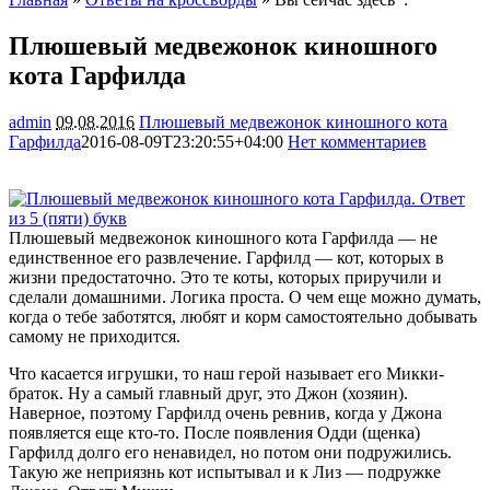
Плюшевый медвежонок киношного
кота Гарфилда
admin
09.08.2016
Плюшевый медвежонок киношного кота
Гарфилда
2016-08-09T23:20:55+04:00
Нет комментариев
2113
Плюшевый медвежонок киношного кота Гарфилда — не
единственное его развлечение. Гарфилд — кот, которых в
жизни предостаточно. Это те коты, которых приручили и
сделали домашними. Логика проста. О чем еще можно думать,
когда о тебе заботятся, любят и корм самостоятельно добывать
самому
не приходится.
Что касается игрушки, то наш герой называет его Микки-
браток. Ну а самый главный друг, это Джон (хозяин).
Наверное, поэтому Гарфилд очень ревнив, когда у Джона
появляется еще кто-то. После появления Одди (щенка)
Гарфилд долго его ненавидел, но потом они подружились.
Такую же неприязнь кот испытывал и к Лиз — подружке