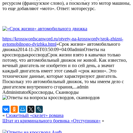
ресурсом (французское слово), а поскольку это мотор машины,
то еще добавляют «мото». Ответ: моторесурс.
https://krosswordscanword.ru/otvety-na-krosswordy/srok-zhizni-
avtomobilnogo-dvizhka.html
«Срок жизни» автомобильного
движка
2014-11-26T03:50:09+04:00
admin
Ответы на
кроссворды
кроссворд
Срок жизни взято в кавычки только
потому, что автомобильный движок не живой. Как известно,
вечный двигатель не изобретен и по сей день, а значит
каждый двигатель имеет этот самый «срок жизни». Это
технические данные, которые характеризуют двигатель.
Поскольку это автомобильный движок, то мы имеем дело с
двигателем внутреннего сгорания,...
admin
Administrator
Кроссворды, Сканворды
«
Сюжетный «скелет» романа
Штат из криминального боевика «Отступники»
»