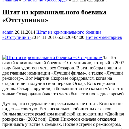
Штат из криминального боевика
«Отступники»
admin
26.11.2014
Штат из криминального боевика
«Отступники»
2014-11-26T05:38:26+04:00
Нет комментариев
1327
Да. Тот
самый криминальный боевик «Отступники», который в 2007
году был удостоен четырех Оскаров. В эти победы вошли и
две главные номинации «Лучший фильм», а также «Лучший
режиссер». Вот Мартин Скорсезе обрадовался, когда на
старости лет получил свой первый Оскар. Есть еще одна
деталь. Оскары
вручили, а большинство не сказало «А за что
только Оскар дали» (как это часто бывает в последнее время).
Думаю, что содержание пересказывать не стоит. Если кто не
видел — советую. Есть несколько любопытных фактов.
Фильм является ремейком китайской кинокартины «Двойная
рокировка» (2002 год). Джек Николсон сначала отказался
принимать участие в съемках. После встречи с режиссером,