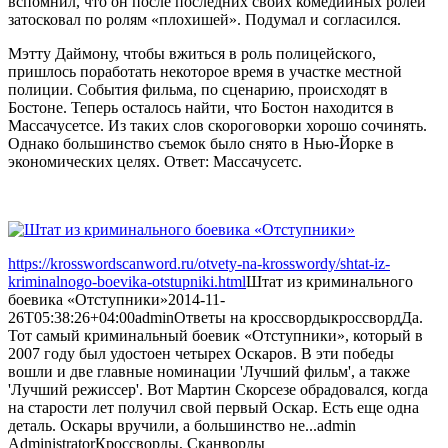
вспомнил, что он после последних своих комедийных ролей
затосковал по ролям «плохишей». Подумал и согласился.
Мэтту Даймону, чтобы вжиться в роль полицейского,
пришлось поработать некоторое время в участке местной
полиции. События фильма, по сценарию, происходят в
Бостоне. Теперь осталось найти, что Бостон находится в
Массачусетсе. Из таких слов скороговорки хорошо сочинять.
Однако большинство съемок было снято в Нью-Йорке в
экономических целях. Ответ: Массачусетс.
https://krosswordscanword.ru/otvety-na-krosswordy/shtat-iz-
kriminalnogo-boevika-otstupniki.html
Штат из криминального
боевика «Отступники»
2014-11-
26T05:38:26+04:00
admin
Ответы на кроссворды
кроссворд
Да.
Тот самый криминальный боевик «Отступники», который в
2007 году был удостоен четырех Оскаров. В эти победы
вошли и две главные номинации 'Лучший фильм', а также
'Лучший режиссер'. Вот Мартин Скорсезе обрадовался, когда
на старости лет получил свой первый Оскар. Есть еще одна
деталь. Оскары вручили, а большинство не...
admin
Administrator
Кроссворды, Сканворды