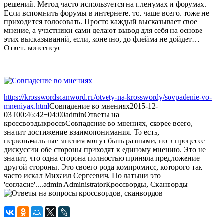
решений. Метод часто используется на пленумах и форумах.
Если вспомнить форумы в интернете, то, чаще всего, тоже не
приходится голосовать. Просто каждый высказывает свое
мнение, а участники сами делают вывод для себя на основе
этих высказываний, если, конечно, до флейма не дойдет…
Ответ: консенсус.
https://krosswordscanword.ru/otvety-na-krosswordy/sovpadenie-vo-
mneniyax.html
Совпадение во мнениях
2015-12-
03T00:46:42+04:00
admin
Ответы на
кроссворды
кроссв
Совпадение во мнениях, скорее всего,
значит достижение взаимопонимания. То есть,
первоначальные мнения могут быть разными, но в процессе
дискуссии обе стороны приходят к единому мнению. Это не
значит, что одна сторона полностью приняла предложение
другой стороны. Это своего рода компромисс, которого так
часто искал Михаил Сергеевич. По латыни это
'согласие'....
admin
Administrator
Кроссворды, Сканворды