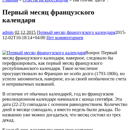
Первый месяц французского
календаря
admin
02.12.2015
Первый месяц французского календаря
2015-
12-02T16:18:14+04:00
Нет комментариев
1893
Вопрос Первый
месяц французского календаря, наверное, следовало бы
перефразировать, как первый месяц французского
республиканского календаря. Такое исчисление
просуществовало во Франции не особо долго (1793-1806), но
успело запомниться, наверное, из-за своей необычности счета
и непривычных
названий.
В отличие от обычных календарей, год во французском
революционном календаре начинался с конца сентября. Эта
дата (22-23) совпадала с осенним равноденствием. Количество
дней в месяце совпадало, а вместо недель были декады. По
названию уже можно догадаться, что месяц состоял из трех
декад.
Каждый день вандемьера имел свое название