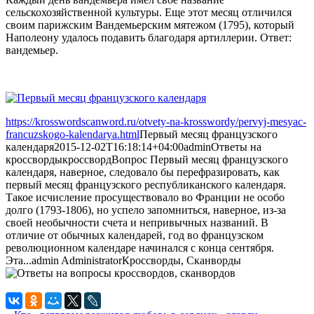
сельскохозяйственной культуры. Еще этот месяц отличился
своим парижским Вандемьерским мятежом (1795), который
Наполеону удалось подавить благодаря артиллерии. Ответ:
вандемьер.
https://krosswordscanword.ru/otvety-na-krosswordy/pervyj-mesyac-
francuzskogo-kalendarya.html
Первый месяц французского
календаря
2015-12-02T16:18:14+04:00
admin
Ответы на
кроссворды
кроссворд
Вопрос Первый месяц французского
календаря, наверное, следовало бы перефразировать, как
первый месяц французского республиканского календаря.
Такое исчисление просуществовало во Франции не особо
долго (1793-1806), но успело запомниться, наверное, из-за
своей необычности счета и непривычных названий. В
отличие от обычных календарей, год во французском
революционном календаре начинался с конца сентября.
Эта...
admin
Administrator
Кроссворды, Сканворды