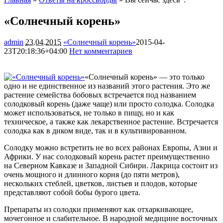
«Солнечный корень»
admin
23.04.2015
«Солнечный корень»
2015-04-
23T20:18:36+04:00
Нет комментариев
1675
«Солнечный корень» — это только
одно и не единственное из названий этого растения. Это же
растение семейства бобовых встречается под названием
солодковый корень (даже чаще) или просто солодка. Солодка
может использоваться, не только в пищу, но и как
техническое, а также как лекарственное
растение. Встречается
солодка как в диком виде, так и в культивированном.
Солодку можно встретить не во всех районах Европы, Азии и
Африки. У нас солодковый корень растет преимущественно
на Северном Кавказе и Западной Сибири. Лакрица состоит из
очень мощного и длинного корня (до пяти метров),
нескольких стеблей, цветков, листьев и плодов, которые
представляют собой бобы бурого цвета.
Препараты из солодки применяют как отхаркивающее,
мочегонное и слабительное. В народной медицине восточных