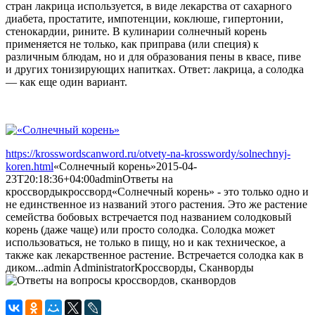
стран лакрица используется, в виде лекарства от сахарного
диабета, простатите, импотенции, коклюше, гипертонии,
стенокардии, рините. В кулинарии солнечный корень
применяется не только, как приправа (или специя) к
различным блюдам, но и для образования пены в квасе, пиве
и других тонизирующих напитках. Ответ: лакрица, а солодка
— как еще один вариант.
https://krosswordscanword.ru/otvety-na-krosswordy/solnechnyj-
koren.html
«Солнечный корень»
2015-04-
23T20:18:36+04:00
admin
Ответы на
кроссворды
кроссворд
«Солнечный корень» - это только одно и
не единственное из названий этого растения. Это же растение
семейства бобовых встречается под названием солодковый
корень (даже чаще) или просто солодка. Солодка может
использоваться, не только в пищу, но и как техническое, а
также как лекарственное растение. Встречается солодка как в
диком...
admin
Administrator
Кроссворды, Сканворды