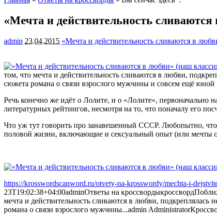
«Мечта и действительность сливаются 
admin
23.04.2015
«Мечта и действительность сливаются в любв
том, что мечта и действительность сливаются в любви, подкр
сюжета романа о связи взрослого мужчины и совсем ещё юной
Речь конечно же идёт о Лолите, и о «Лолите», первоначально 
литературных рейтингов, несмотря на то, что поначалу его по
Что уж тут говорить про занавешенный СССР. Любопытно, что 
половой жизни, включающие и сексуальный опыт (или мечты о
https://krosswordscanword.ru/otvety-na-krosswordy/mechta-i-dejstvite
23T19:02:38+04:00
admin
Ответы на кроссворды
кроссворд
Поближ
мечта и действительность сливаются в любви, подкреплялась
романа о связи взрослого мужчины...
admin
Administrator
Кроссв