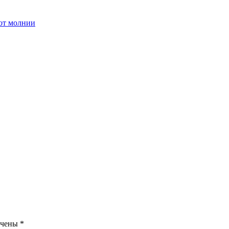
 от молнии
ечены
*