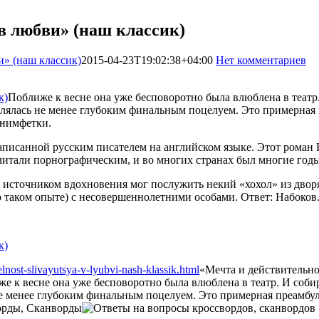
в любви» (наш классик)
и» (наш классик)
2015-04-23T19:02:38+04:00
Нет комментариев
Поближе к весне она уже бесповоротно была влюблена в театр. 
еплялась не менее глубоким финальным поцелуем. Это примерна
 нимфетки.
написанной русским писателем на английском языке. Этот роман
считали порнографическим, и во многих странах был многие годы
источником вдохновения мог послужить некий «хохол» из дворя
 таком опыте) с несовершеннолетними особами. Ответ: Набоков
lnost-slivayutsya-v-lyubvi-nash-klassik.html
«Мечта и действительно
е к весне она уже бесповоротно была влюблена в театр. И собира
 не менее глубоким финальным поцелуем. Это примерная преамб
орды, Сканворды