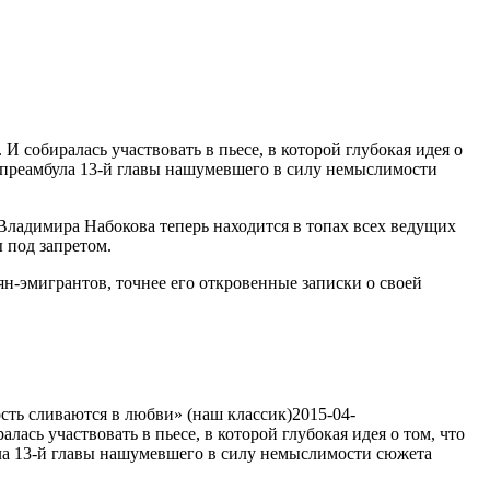
1740
И собиралась участвовать в пьесе, в которой глубокая идея о
я преамбула 13-й главы нашумевшего в силу немыслимости
 Владимира Набокова теперь находится в топах всех ведущих
 под запретом.
н-эмигрантов, точнее его откровенные записки о своей
.
сть сливаются в любви» (наш классик)
2015-04-
лась участвовать в пьесе, в которой глубокая идея о том, что
ула 13-й главы нашумевшего в силу немыслимости сюжета