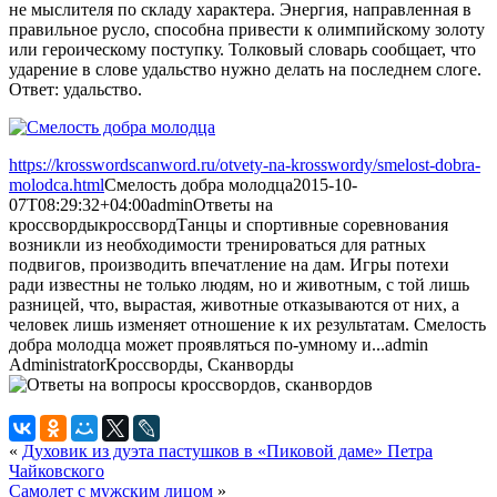
не мыслителя по складу характера. Энергия, направленная в
правильное русло, способна привести к олимпийскому золоту
или героическому поступку. Толковый словарь сообщает, что
ударение в слове удальство нужно делать на последнем слоге.
Ответ: удальство.
https://krosswordscanword.ru/otvety-na-krosswordy/smelost-dobra-
molodca.html
Смелость добра молодца
2015-10-
07T08:29:32+04:00
admin
Ответы на
кроссворды
кроссворд
Танцы и спортивные соревнования
возникли из необходимости тренироваться для ратных
подвигов, производить впечатление на дам. Игры потехи
ради известны не только людям, но и животным, с той лишь
разницей, что, вырастая, животные отказываются от них, а
человек лишь изменяет отношение к их результатам. Смелость
добра молодца может проявляться по-умному и...
admin
Administrator
Кроссворды, Сканворды
«
Духовик из дуэта пастушков в «Пиковой даме» Петра
Чайковского
Самолет с мужским лицом
»