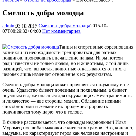
Смелость добра молодца
admin
07.10.2015
Смелость добра молодца
2015-10-
07T08:29:32+04:00
Нет комментариев
1459
Танцы и спортивные соревнования
возникли из необходимости тренироваться для ратных
подвигов, производить впечатление на дам. Игры потехи
ради известны не только людям, но и животным, с той лишь
разницей, что, вырастая, животные отказываются от них, а
человек лишь изменяет отношение к их
результатам.
Смелость добра молодца может проявляться по-умному и не
очень. Удальство бывает полезным и похвальным, а бывает
неумным и даже опасным для окружающих. Неустрашимость
и лихачество — две стороны медали. Обладание некими
способностями и желание их продемонстрировать
подчиняются тому царю, что в голове.
В былине рассказывается, что однажды недовольный Илья
Муромец посшибал маковки с киевских храмов. Это, конечно,
выдумка, но характеризует героя как человека настроения и