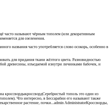
 ещё часто называют чёрным тополем (или декоративным
рименяется для
озеленения.
анного названия часто употребляется слово осокорь, особенно в
зовать для придания ткани жёлтого цвета. Разновидностью
абой древесины, изъедаемой изнутри личинками бабочек, и
на кроссворды
кроссворд
Серебристый тополь это один из
тополем). Что интересно, в Бессарабии его называют также
екарственное растение, почки...
admin
Administrator
Кроссворды,