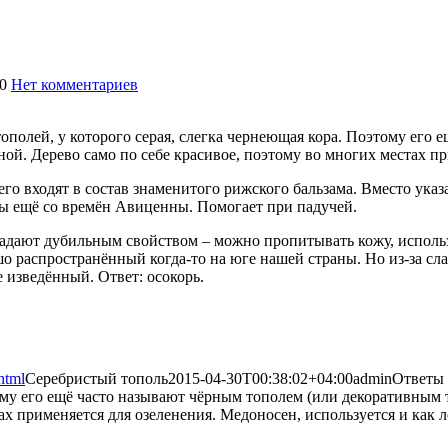
0
Нет комментариев
2462
тополей, у которого серая, слегка чернеющая кора. Поэтому его
ной. Дерево само по себе красивое, поэтому во многих местах п
его входят в состав знаменитого рижского бальзама. Вместо указ
ны ещё со времён Авиценны. Помогает при падучей.
обладают дубильным свойством – можно пропитывать кожу, исполь
о распространённый когда-то на юге нашей страны. Но из-за сл
 изведённый. Ответ: осокорь.
html
Серебристый тополь
2015-04-30T00:38:02+04:00
admin
Ответы 
тому его ещё часто называют чёрным тополем (или декоративным 
ах применяется для озеленения. Медоносен, используется и как л