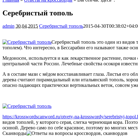
Серебристый тополь
admin
30.04.2015
Серебристый тополь
2015-04-30T00:38:02+04:0
Серебристый тополь это один из видов 
тополем). Что интересно, в Бессарабии его называют также оси
Медоносен, используется и как лекарственное растение, почки 
центральной части России. Лечебные свойства осокоря извест
А в составе мази с мёдом восстанавливает глаза. Листья его 
дерева считают пирамидальный или итальянский тополь, хорош
опасно падающих практически вертикальных веток, совсем уже
https://krosswordscanword.ru/otvety-na-krosswordy/serebristyj-topol.
видов тополей, у которого серая, слегка чернеющая кора. Поэ
осиной. Дерево само по себе красивое, поэтому во многих мест
Сканворды