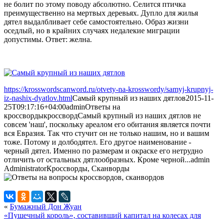
не болит по этому поводу абсолютно. Селится птичка
преимущественно на мертвых деревьях. Дупло для жилья
дятел выдалбливает себе самостоятельно. Образ жизни
оседлый, но в крайних случаях недалекие миграции
допустимы. Ответ: желна.
https://krosswordscanword.ru/otvety-na-krosswordy/samyj-krupnyj-
iz-nashix-dyatlov.html
Самый крупный из наших дятлов
2015-11-
25T09:17:16+04:00
admin
Ответы на
кроссворды
кроссворд
Самый крупный из наших дятлов не
совсем 'наш', поскольку ареалом его обитания является почти
вся Евразия. Так что стучит он не только нашим, но и вашим
тоже. Потому и долбодятел. Его другое наименование -
черный дятел. Именно по размерам и окраске его нетрудно
отличить от остальных дятлообразных. Кроме черной...
admin
Administrator
Кроссворды, Сканворды
«
Бумажный Дон Жуан
«Пушечный король», составивший капитал на колесах для