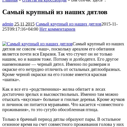
Самый крупный из наших дятлов
admin
25.11.2015
Самый крупный из наших дятлов
2015-11-
25T09:17:16+04:00
Нет комментариев
1344
Самый крупный из наших
дятлов не совсем «наш», поскольку ареалом его обитания
является почти вся Евразия. Так что стучит он не только
нашим, но и вашим тоже. Потому и долбодятел. Его другое
наименование — черный дятел. Именно по размерам и
окраске его нетрудно отличить от остальных дятлообразных.
Кроме черной окраски на его голове имеется красная
«шапка».
Как и все его «родственники» желна обитает в лесах
достаточно зрелых и высокоствольных. Именно там можно
отыскать «вкусные» больные и гнилые деревья. Кроме жучков
и личинок он питается муравьями. Что касается «совместного
проживания», то это сугубо обособленная птица.
Только в брачный период дятлы образуют пары. В остальное
сезонное время на счет совместного проживания голова у них