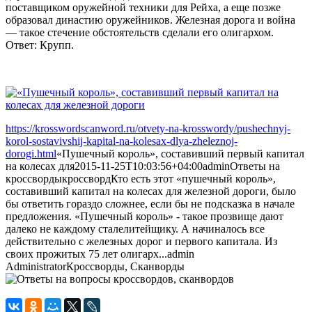
поставщиком оружейной техники для Рейха, а еще позже
образовал династию оружейников. Железная дорога и война
— такое стечение обстоятельств сделали его олигархом.
Ответ: Крупп.
https://krosswordscanword.ru/otvety-na-krosswordy/pushechnyj-
korol-sostavivshij-kapital-na-kolesax-dlya-zheleznoj-
dorogi.html
«Пушечный король», составивший первый капитал
на колесах для
2015-11-25T10:03:56+04:00
admin
Ответы на
кроссворды
кроссворд
Кто есть этот «пушечный король»,
составивший капитал на колесах для железной дороги, было
бы ответить гораздо сложнее, если бы не подсказка в начале
предложения. «Пушечный король» - такое прозвище дают
далеко не каждому сталелитейщику. А начиналось все
действительно с железных дорог и первого капитала. Из
своих прожитых 75 лет олигарх...
admin
Administrator
Кроссворды, Сканворды