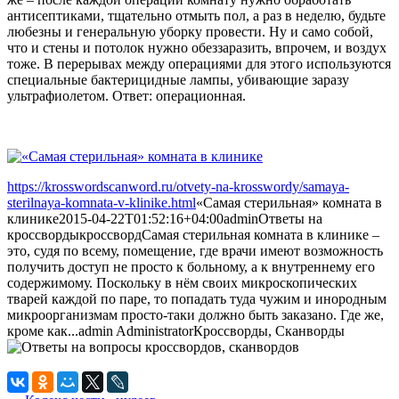
антисептиками, тщательно отмыть пол, а раз в неделю, будьте
любезны и генеральную уборку провести. Ну и само собой,
что и стены и потолок нужно обеззаразить, впрочем, и воздух
тоже. В перерывах между операциями для этого используются
специальные бактерицидные лампы, убивающие заразу
ультрафиолетом. Ответ: операционная.
https://krosswordscanword.ru/otvety-na-krosswordy/samaya-
sterilnaya-komnata-v-klinike.html
«Самая стерильная» комната в
клинике
2015-04-22T01:52:16+04:00
admin
Ответы на
кроссворды
кроссворд
Самая стерильная комната в клинике –
это, судя по всему, помещение, где врачи имеют возможность
получить доступ не просто к больному, а к внутреннему его
содержимому. Поскольку в нём своих микроскопических
тварей каждой по паре, то попадать туда чужим и инородным
микроорганизмам просто-таки должно быть заказано. Где же,
кроме как...
admin
Administrator
Кроссворды, Сканворды