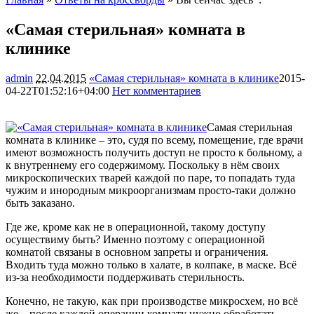
«Самая стерильная» комната в
клинике
admin
22.04.2015
«Самая стерильная» комната в клинике
2015-
04-22T01:52:16+04:00
Нет комментариев
1751
Самая стерильная
комната в клинике – это, судя по всему, помещение, где врачи
имеют возможность получить доступ не просто к больному, а
к внутреннему его содержимому. Поскольку в нём своих
микроскопических тварей каждой по паре, то попадать туда
чужим и инородным микроорганизмам
просто-таки должно
быть заказано.
Где же, кроме как не в операционной, такому доступу
осуществиму быть? Именно поэтому с операционной
комнатой связаны в основном запреты и ограничения.
Входить туда можно только в халате, в колпаке, в маске. Всё
из-за необходимости поддерживать стерильность.
Конечно, не такую, как при производстве микросхем, но всё
же – после каждой операции комнату нужно обработать