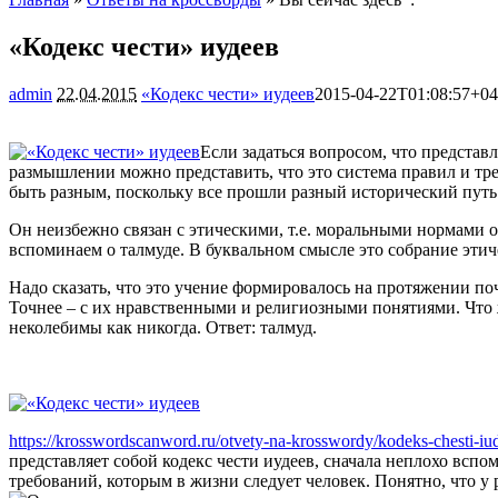
«Кодекс чести» иудеев
admin
22.04.2015
«Кодекс чести» иудеев
2015-04-22T01:08:57+04
Если задаться вопросом, что представ
размышлении можно представить, что это система правил и тре
быть разным, поскольку все прошли разный исторический путь
Он неизбежно связан с этическими, т.е. моральными нормами о
вспоминаем о талмуде. В буквальном смысле это собрание этич
Надо сказать, что это учение формировалось на протяжении по
Точнее – с их нравственными и религиозными понятиями. Что ж
неколебимы как никогда. Ответ: талмуд.
https://krosswordscanword.ru/otvety-na-krosswordy/kodeks-chesti-iu
представляет собой кодекс чести иудеев, сначала неплохо всп
требований, которым в жизни следует человек. Понятно, что у 