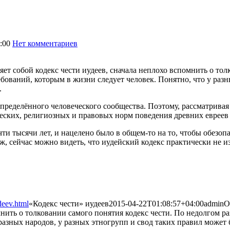
:00
Нет комментариев
1800
ляет собой кодекс чести иудеев, сначала неплохо вспомнить о то
бований, которым в жизни следует человек. Понятно, что у раз
.
пределённого человеческого сообщества. Поэтому, рассматривая 
еских, религиозных и правовых норм поведения древних евреев и
чти тысячи лет, и нацелено было в общем-то на то, чтобы обез
, сейчас можно видеть, что иудейский кодекс практически не и
deev.html
«Кодекс чести» иудеев
2015-04-22T01:08:57+04:00
admin
О
омнить о толковании самого понятия кодекс чести. По недолгом 
разных народов, у разных этногрупп и свод таких правил может б