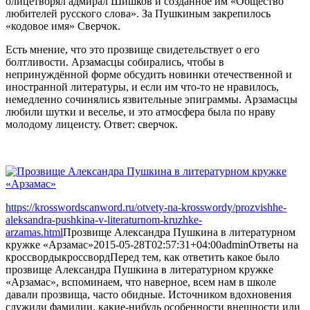
олицетворял адмирал Шишков и созданное им «Общество
любителей русского слова». За Пушкиным закрепилось
«кодовое имя» Сверчок.
Есть мнение, что это прозвище свидетельствует о его
болтливости. Арзамасцы собирались, чтобы в
непринуждённой форме обсудить новинки отечественной и
иностранной литературы, и если им что-то не нравилось,
немедленно сочинялись язвительные эпиграммы. Арзамасцы
любили шутки и веселье, и это атмосфера была по нраву
молодому лицеисту. Ответ: сверчок.
https://krosswordscanword.ru/otvety-na-krosswordy/prozvishhe-
aleksandra-pushkina-v-literaturnom-kruzhke-
arzamas.html
Прозвище Александра Пушкина в литературном
кружке «Арзамас»
2015-05-28T02:57:31+04:00
admin
Ответы на
кроссворды
кроссворд
Перед тем, как ответить какое было
прозвище Александра Пушкина в литературном кружке
«Арзамас», вспоминаем, что наверное, всем нам в школе
давали прозвища, часто обидные. Источником вдохновения
служили фамилии, какие-нибудь особенности внешности или