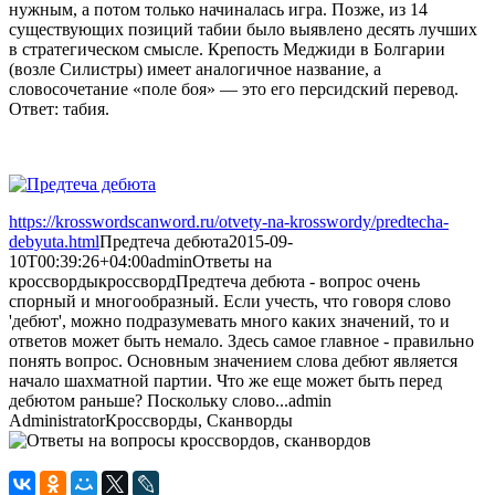
нужным, а потом только начиналась игра. Позже, из 14
существующих позиций табии было выявлено десять лучших
в стратегическом смысле. Крепость Меджиди в Болгарии
(возле Силистры) имеет аналогичное название, а
словосочетание «поле боя» — это его персидский перевод.
Ответ: табия.
https://krosswordscanword.ru/otvety-na-krosswordy/predtecha-
debyuta.html
Предтеча дебюта
2015-09-
10T00:39:26+04:00
admin
Ответы на
кроссворды
кроссворд
Предтеча дебюта - вопрос очень
спорный и многообразный. Если учесть, что говоря слово
'дебют', можно подразумевать много каких значений, то и
ответов может быть немало. Здесь самое главное - правильно
понять вопрос. Основным значением слова дебют является
начало шахматной партии. Что же еще может быть перед
дебютом раньше? Поскольку слово...
admin
Administrator
Кроссворды, Сканворды