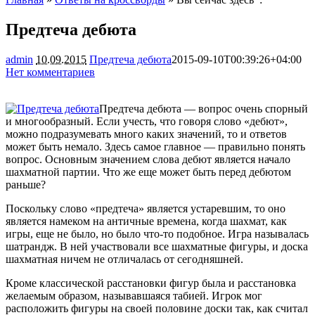
Предтеча дебюта
admin
10.09.2015
Предтеча дебюта
2015-09-10T00:39:26+04:00
Нет комментариев
994
Предтеча дебюта — вопрос очень спорный
и многообразный. Если учесть, что говоря слово «дебют»,
можно подразумевать много каких значений, то и ответов
может быть немало. Здесь самое главное — правильно понять
вопрос. Основным значением слова дебют является начало
шахматной партии. Что же еще может
быть перед дебютом
раньше?
Поскольку слово «предтеча» является устаревшим, то оно
является намеком на античные времена, когда шахмат, как
игры, еще не было, но было что-то подобное. Игра называлась
шатрандж. В ней участвовали все шахматные фигуры, и доска
шахматная ничем не отличалась от сегодняшней.
Кроме классической расстановки фигур была и расстановка
желаемым образом, называвшаяся табией. Игрок мог
расположить фигуры на своей половине доски так, как считал