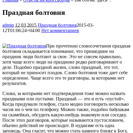
Праздная болтовня
admin
12.03.2015
Праздная болтовня
2015-03-
12T01:06:24+04:00
Нет комментариев
2115
При прочтении словосочетания праздная
болтовня складывается понимание, что пришедшие на
праздник люди болтают за свое. Это не совсем правильно,
хотя чаще всего люди на празднике редко разговаривают о
деле. Подобно праздной жизни, слово праздный, это тот,
который не приносит
плодов. Слово болтовня тоже дает себе
определение. Чаще всего это те разговоры, за которыми нет
результатов.
Слова, за которыми нет подтверждения тоже можно назвать
праздными или пустыми. Праздный — это и есть «пустой».
Когда придумали телефон, стало модно поговорить несколько
часов ни о чем по телефону. Можно также, подобно бабушкам
на скамейках, обсудить какую-нибудь знакомую или соседку.
После этих разговоров, которые называются пустословием,
обычно действий не происходит. В иудаизме есть одна
заповедь. Она гласит, что можно стать намного ближе к Богу,