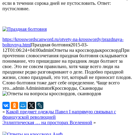
если в течении сорока дней не пустословить. Ответ:
пустословие.
https://krosswordscanword.ru/otvety-na-krosswordy/prazdnaya-
boltovnya.html
Праздная болтовня
2015-03-
12T01:06:24+04:00
admin
Ответы на кроссворды
кроссворд
При
прочтении словосочетания праздная болтовня складывается
понимание, что пришедшие на праздник люди болтают за
свое. Это не совсем правильно, хотя чаще всего люди на
празднике редко разговаривают о деле. Подобно праздной
жизни, слово праздный, это тот, который не приносит плодов.
Слово болтовня тоже дает себе определение. Чаще всего
это...
admin
Administrator
Кроссворды, Сканворды
«
Какой предмет одежды Павел I напрямую связывал с
французской революцией
Эллиптическая … на просторах Вселенной
»