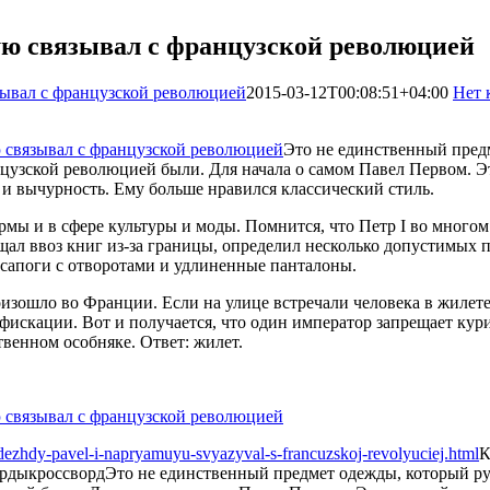
ую связывал с французской революцией
зывал с французской революцией
2015-03-12T00:08:51+04:00
Нет 
Это не единственный пред
анцузской революцией были. Для начала о самом Павел Первом. Э
 и вычурность. Ему больше нравился классический стиль.
мы и в сфере культуры и моды. Помнится, что Петр I во многом 
рещал ввоз книг из-за границы, определил несколько допустимы
 сапоги с отворотами и удлиненные панталоны.
оизошло во Франции. Если на улице встречали человека в жилете
искации. Вот и получается, что один император запрещает кури
твенном особняке. Ответ: жилет.
dezhdy-pavel-i-napryamuyu-svyazyval-s-francuzskoj-revolyuciej.html
К
орды
кроссворд
Это не единственный предмет одежды, который ру