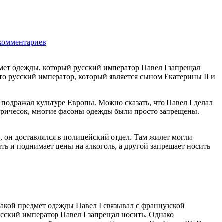
комментариев
2795
мет одежды, который русский император Павел I запрещал
то русский император, который является сыном Екатерины II и
подражал культуре Европы. Можно сказать, что Павел I делал
х причесок, многие фасоны одежды были просто запрещены.
, он доставлялся в полицейский отдел. Там жилет могли
ть и поднимает цены на алкоголь, а другой запрещает носить
акой предмет одежды Павел I связывал с французской
сский император Павел I запрещал носить. Однако