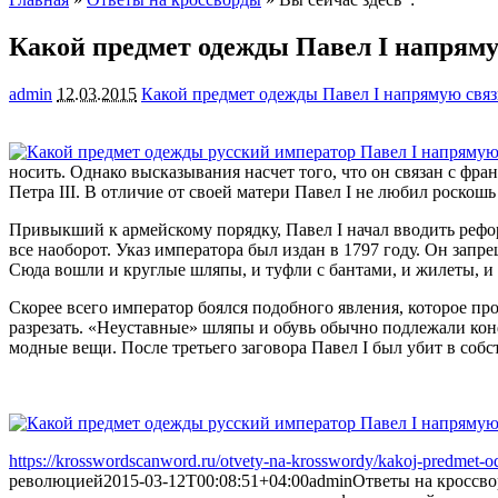
Какой предмет одежды Павел I напрям
admin
12.03.2015
Какой предмет одежды Павел I напрямую свя
носить. Однако высказывания насчет того, что он связан с фр
Петра III. В отличие от своей матери
Павел I не любил роскошь
Привыкший к армейскому порядку, Павел I начал вводить рефор
все наоборот. Указ императора был издан в 1797 году. Он зап
Сюда вошли и круглые шляпы, и туфли с бантами, и жилеты, и
Скорее всего император боялся подобного явления, которое пр
разрезать. «Неуставные» шляпы и обувь обычно подлежали конф
модные вещи. После третьего заговора Павел I был убит в собс
https://krosswordscanword.ru/otvety-na-krosswordy/kakoj-predmet-o
революцией
2015-03-12T00:08:51+04:00
admin
Ответы на кроссв