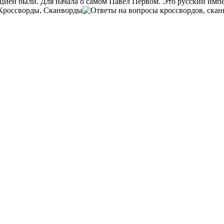
цией были. Для начала о самом Павел Первом. Это русский импер
Кроссворды, Сканворды