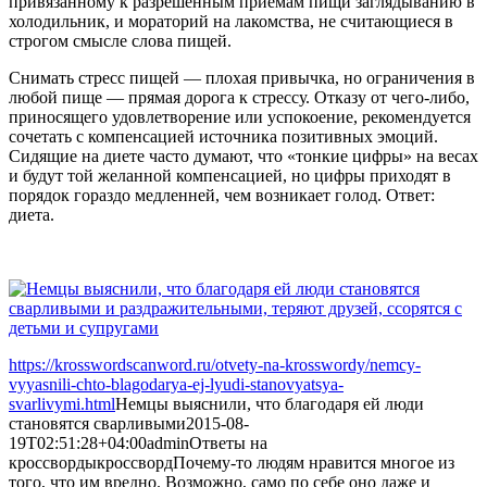
привязанному к разрешённым приёмам пищи заглядыванию в
холодильник, и мораторий на лакомства, не считающиеся в
строгом смысле слова пищей.
Снимать стресс пищей — плохая привычка, но ограничения в
любой пище — прямая дорога к стрессу. Отказу от чего-либо,
приносящего удовлетворение или успокоение, рекомендуется
сочетать с компенсацией источника позитивных эмоций.
Сидящие на диете часто думают, что «тонкие цифры» на весах
и будут той желанной компенсацией, но цифры приходят в
порядок гораздо медленней, чем возникает голод. Ответ:
диета.
https://krosswordscanword.ru/otvety-na-krosswordy/nemcy-
vyyasnili-chto-blagodarya-ej-lyudi-stanovyatsya-
svarlivymi.html
Немцы выяснили, что благодаря ей люди
становятся сварливыми
2015-08-
19T02:51:28+04:00
admin
Ответы на
кроссворды
кроссворд
Почему-то людям нравится многое из
того, что им вредно. Возможно, само по себе оно даже и