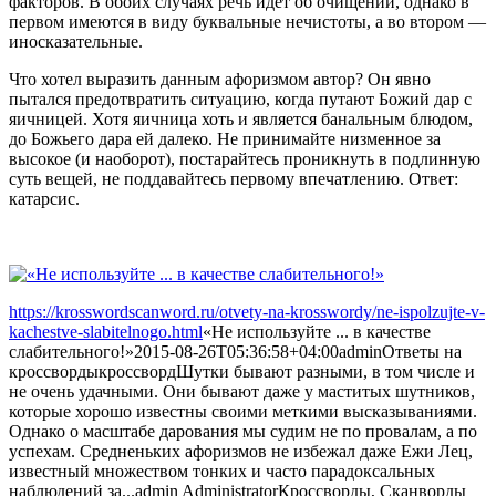
факторов. В обоих случаях речь идёт об очищении, однако в
первом имеются в виду буквальные нечистоты, а во втором —
иносказательные.
Что хотел выразить данным афоризмом автор? Он явно
пытался предотвратить ситуацию, когда путают Божий дар с
яичницей. Хотя яичница хоть и является банальным блюдом,
до Божьего дара ей далеко. Не принимайте низменное за
высокое (и наоборот), постарайтесь проникнуть в подлинную
суть вещей, не поддавайтесь первому впечатлению. Ответ:
катарсис.
https://krosswordscanword.ru/otvety-na-krosswordy/ne-ispolzujte-v-
kachestve-slabitelnogo.html
«Не используйте ... в качестве
слабительного!»
2015-08-26T05:36:58+04:00
admin
Ответы на
кроссворды
кроссворд
Шутки бывают разными, в том числе и
не очень удачными. Они бывают даже у маститых шутников,
которые хорошо известны своими меткими высказываниями.
Однако о масштабе дарования мы судим не по провалам, а по
успехам. Средненьких афоризмов не избежал даже Ежи Лец,
известный множеством тонких и часто парадоксальных
наблюдений за...
admin
Administrator
Кроссворды, Сканворды