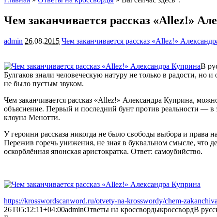
Чем заканчивается рассказ «Allez!» Ал
admin
26.08.2015
Чем заканчивается рассказ «Allez!» Александ
В ру
Булгаков знали человеческую натуру не только в радости, но 
не было пустым звуком.
Чем заканчивается рассказ «Allez!» Александра Куприна, мож
объяснение. Первый и последний бунт против реальности — в э
клоуна Менотти.
У героини рассказа никогда не было свободы выбора и права на
Пережив горечь унижения, не зная в буквальном смысле, что де
оскорблённая японская аристократка. Ответ: самоубийство.
https://krosswordscanword.ru/otvety-na-krosswordy/chem-zakanchivae
26T05:12:11+04:00
admin
Ответы на кроссворды
кроссворд
В русс