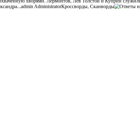
и охваченную хворями. Лермонтов, Лев Толстой и Куприн служили
ксандра...
admin
Administrator
Кроссворды, Сканворды