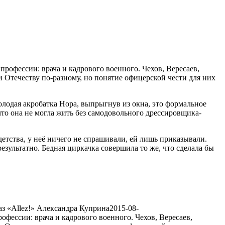
рофессии: врача и кадрового военного. Чехов, Вересаев,
и Отечеству по-разному, но понятие офицерской чести
для них
олодая акробатка Нора, выпрыгнув из окна, это формальное
что она не могла жить без самодовольного дрессировщика-
детства, у неё ничего не спрашивали, ей лишь приказывали.
езультатно. Бедная циркачка совершила то же, что сделала бы
аз «Allez!» Александра Куприна
2015-08-
фессии: врача и кадрового военного. Чехов, Вересаев,