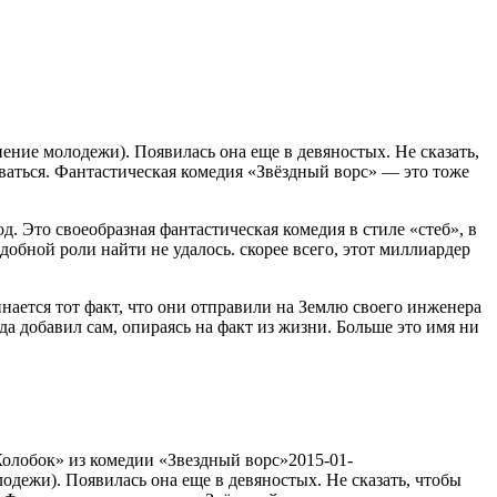
1886
ние молодежи). Появилась она еще в девяностых. Не сказать,
ваться. Фантастическая комедия «Звёздный ворс» —
это тоже
од. Это своеобразная фантастическая комедия в стиле «стеб», в
обной роли найти не удалось. скорее всего, этот миллиардер
инается тот факт, что они отправили на Землю своего инженера
рда добавил сам, опираясь на факт из жизни. Больше это имя ни
олобок» из комедии «Звездный ворс»
2015-01-
дежи). Появилась она еще в девяностых. Не сказать, чтобы