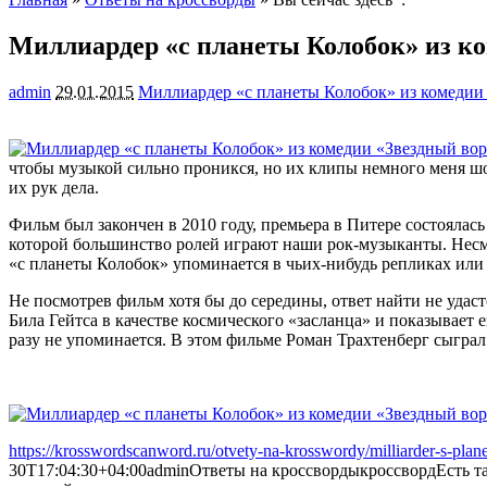
Миллиардер «с планеты Колобок» из к
admin
29.01.2015
Миллиардер «с планеты Колобок» из комедии
чтобы музыкой сильно проникся, но их клипы немного меня ш
их рук дела.
Фильм был закончен в 2010 году, премьера в Питере состоялась 
которой большинство ролей играют наши рок-музыканты. Несмот
«с планеты Колобок» упоминается в чьих-нибудь репликах или
Не посмотрев фильм хотя бы до середины, ответ найти не удаст
Била Гейтса в качестве космического «засланца» и показывает е
разу не упоминается. В этом фильме Роман Трахтенберг сыграл
https://krosswordscanword.ru/otvety-na-krosswordy/milliarder-s-plan
30T17:04:30+04:00
admin
Ответы на кроссворды
кроссворд
Есть т