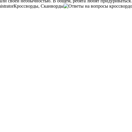
ли своей необычностью. В общем, ребята любят придуриваться. 
strator
Кроссворды, Сканворды