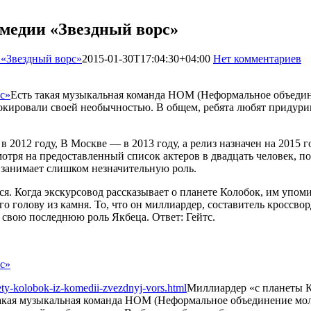
омедии «Звездный ворс»
 «Звездный ворс»
2015-01-30T17:04:30+04:00
Нет комментариев
Есть такая музыкальная команда НОМ (Неформальное объедине
окировали своей необычностью. В общем, ребята любят придури
в 2012 году, В Москве — в 2013 году, а релиз назначен на 2015 г
ря на предоставленный список актеров в двадцать человек, под
 занимает слишком незначительную роль.
ся. Когда экскурсовод рассказывает о планете Колобок, им упом
го голову из камня. То, что он миллиардер, составитель кроссво
 свою последнюю роль Якбеца. Ответ: Гейтс.
ety-kolobok-iz-komedii-zvezdnyj-vors.html
Миллиардер «с планеты К
акая музыкальная команда НОМ (Неформальное объединение моло