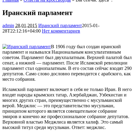
Иранский парламент
admin
28.01.2015
Иранский парламент
2015-01-
28T22:12:16+04:00
Нет комментариев
1437
В 1906 году был создан иранский
парламент и назывался Национальным консультативным
советом. Парламент был двухпалатным. Верхней палатой был
сенат, а нижней — парламент. После Исламской революции
парламент стал однопалатным. В его состав сейчас входят 290
депутатов. Само слово дословно переводится с
арабского, как
место собрания.
Исламский парламент включает в себя не только Иран. В него
входят народы крымских татар, Азербайджан, Узбекистан и
многих других стран, преимущественно с мусульманской
верой. Меджлис — это представительство мусульман,
принципом которого является совещательное собрание
эмиров и конечно же профессиональное собрание депутатов.
Верховной властью Меджлиса является халиф. Это самый
высокий титул среди мусульман. Ответ: меджлис.