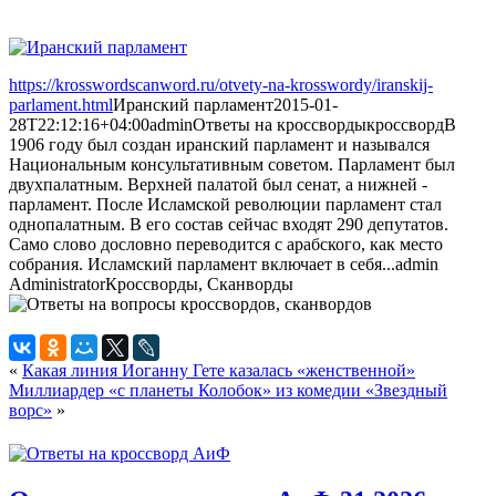
https://krosswordscanword.ru/otvety-na-krosswordy/iranskij-
parlament.html
Иранский парламент
2015-01-
28T22:12:16+04:00
admin
Ответы на кроссворды
кроссворд
В
1906 году был создан иранский парламент и назывался
Национальным консультативным советом. Парламент был
двухпалатным. Верхней палатой был сенат, а нижней -
парламент. После Исламской революции парламент стал
однопалатным. В его состав сейчас входят 290 депутатов.
Само слово дословно переводится с арабского, как место
собрания. Исламский парламент включает в себя...
admin
Administrator
Кроссворды, Сканворды
«
Какая линия Иоганну Гете казалась «женственной»
Миллиардер «с планеты Колобок» из комедии «Звездный
ворс»
»