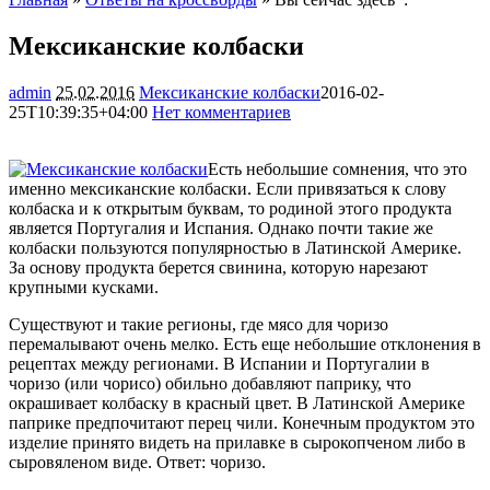
Мексиканские колбаски
admin
25.02.2016
Мексиканские колбаски
2016-02-
25T10:39:35+04:00
Нет комментариев
1953
Есть небольшие сомнения, что это
именно мексиканские колбаски. Если привязаться к слову
колбаска и к открытым буквам, то родиной этого продукта
является Португалия и Испания. Однако почти такие же
колбаски пользуются популярностью в Латинской Америке.
За основу продукта берется свинина, которую
нарезают
крупными кусками.
Существуют и такие регионы, где мясо для чоризо
перемалывают очень мелко. Есть еще небольшие отклонения в
рецептах между регионами. В Испании и Португалии в
чоризо (или чорисо) обильно добавляют паприку, что
окрашивает колбаску в красный цвет. В Латинской Америке
паприке предпочитают перец чили. Конечным продуктом это
изделие принято видеть на прилавке в сырокопченом либо в
сыровяленом виде. Ответ: чоризо.