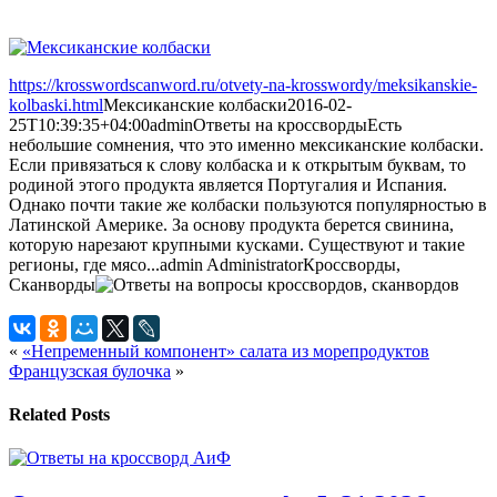
https://krosswordscanword.ru/otvety-na-krosswordy/meksikanskie-
kolbaski.html
Мексиканские колбаски
2016-02-
25T10:39:35+04:00
admin
Ответы на кроссворды
Есть
небольшие сомнения, что это именно мексиканские колбаски.
Если привязаться к слову колбаска и к открытым буквам, то
родиной этого продукта является Португалия и Испания.
Однако почти такие же колбаски пользуются популярностью в
Латинской Америке. За основу продукта берется свинина,
которую нарезают крупными кусками. Существуют и такие
регионы, где мясо...
admin
Administrator
Кроссворды,
Сканворды
«
«Непременный компонент» салата из морепродуктов
Французская булочка
»
Related Posts