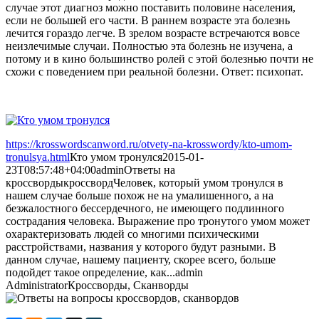
случае этот диагноз можно поставить половине населения,
если не большей его части. В раннем возрасте эта болезнь
лечится гораздо легче. В зрелом возрасте встречаются вовсе
неизлечимые случаи. Полностью эта болезнь не изучена, а
потому и в кино большинство ролей с этой болезнью почти не
схожи с поведением при реальной болезни. Ответ: психопат.
https://krosswordscanword.ru/otvety-na-krosswordy/kto-umom-
tronulsya.html
Кто умом тронулся
2015-01-
23T08:57:48+04:00
admin
Ответы на
кроссворды
кроссворд
Человек, который умом тронулся в
нашем случае больше похож не на умалишенного, а на
безжалостного бессердечного, не имеющего подлинного
сострадания человека. Выражение про тронутого умом может
охарактеризовать людей со многими психическими
расстройствами, названия у которого будут разными. В
данном случае, нашему пациенту, скорее всего, больше
подойдет такое определение, как...
admin
Administrator
Кроссворды, Сканворды