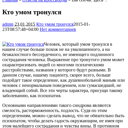
Кто умом тронулся
admin
23.01.2015
Кто умом тронулся
2015-01-
23T08:57:48+04:00
Нет комментариев
1267
Человек, который умом тронулся в
нашем случае больше похож не на умалишенного, а на
безжалостного бессердечного, не имеющего подлинного
сострадания человека. Выражение про тронутого умом может
охарактеризовать людей со многими психическими
расстройствами, названия у которого
будут разными. В
данном случае, нашему пациенту, скорее всего, больше
подойдет такое определение, как душевнобольной маньяк или
человек с ненормальным поведением, или сумасшедший, не
владеющий собой. Все эти черты характера, присущи такому
заболеванию, как психопатия.
Основными направлениями такого синдрома являются
смелость, расторможенность, подлость. Судя по этим
определениям, можно сделать вывод, что не обязательно быть
психопатом, чтобы делать гадость окружающим, не имея при
этом малейшего сострадания и чувства вины. В противном