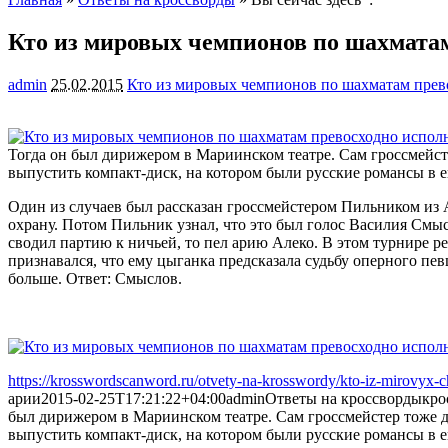
Кто из мировых чемпионов по шахмата
admin
25.02.2015
Кто из мировых чемпионов по шахматам прев
Тогда он был дирижером в Мариинском театре. Сам гроссмейсте
выпустить компакт-диск,
на котором были русские романсы в е
Один из случаев был рассказан гроссмейстером Пильником из А
охрану. Потом Пильник узнал, что это был голос Василия Смыс
сводил партию к ничьей, то пел арию Алеко. В этом турнире р
признавался, что ему цыганка предсказала судьбу оперного пев
больше. Ответ: Смыслов.
https://krosswordscanword.ru/otvety-na-krosswordy/kto-iz-mirovyx
арии
2015-02-25T17:21:22+04:00
admin
Ответы на кроссворды
кро
был дирижером в Мариинском театре. Сам гроссмейстер тоже до
выпустить компакт-диск, на котором были русские романсы в е