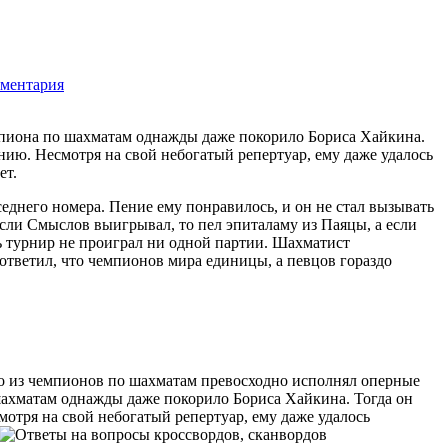
мментария
2118
пиона по шахматам однажды даже покорило Бориса Хайкина.
нию. Несмотря на свой небогатый репертуар, ему даже удалось
ет.
еднего номера. Пение ему понравилось, и он не стал вызывать
сли Смыслов выигрывал, то пел эпиталаму из Паяцы, а если
сь турнир не проиграл ни одной партии. Шахматист
 ответил, что чемпионов мира единицы, а певцов гораздо
о из чемпионов по шахматам превосходно исполнял оперные
ахматам однажды даже покорило Бориса Хайкина. Тогда он
отря на свой небогатый репертуар, ему даже удалось