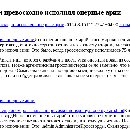
м превосходно исполнял оперные арии
осходно исполнял оперные арии
2015-08-15T15:27:41+04:00
2 ко
Исполнение оперных арий этого мирового чем
р тоже достаточно серьезно относился к своему второму увлече
го исполнении. Это было, когда гроссмейстеру исполнилось 75 л
ргентины, которого разбудил в шесть утра оперный вокал из сос
лова. Позже аргентинским гроссмейстером было замечено, что е
епертуар Смыслова был сильно однообразен, поскольку он за ве
ца, если он будет развивать свое вокальное мастерство. Смыслов
-chempionov-po-shaxmatam-prevosxodno-ispolnyal-opernye-arii.html
Кт
ссворд
Исполнение оперных арий этого мирового чемпиона по ш
статочно серьезно относился к своему второму увлечению. Несм
го исполнении. Это...
admin
Administrator
Кроссворды, Сканворды