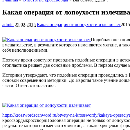
Какая операция от лопоухости излечив
admin
25.02.2015
Какая операция от лопоухости излечивает
2015
Подобная операция 
вмешательстве, в результате которого изменяются мягкие, а 
себя неполноценными.
Поэтому врачи советуют проводить подобные операции в детском
отопластика решает две основные проблемы. В первом случае ме
Историки утверждают, что подобные операции проводились в Ин
основой современной методики. До Европы такое учение дошл
части. Ответ: отопластика.
https://krosswordscanword.ru/otvety-na-krosswordy/kakaya-operaciya-
кроссворды
кроссворд
Подобная операция не только от лопоухо
результате которого изменяются мягкие, а также хрящевые фо