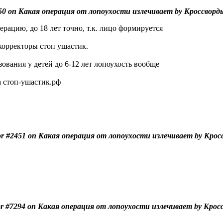
50 on Какая операция от лопоухости излечивает by Кроссворд
ерацию, до 18 лет точно, т.к. лицо формируется
 корректоры стоп ушастик.
зования у детей до 6-12 лет лопоухость вообще
а стоп-ушастик.рф
r #2451 on Какая операция от лопоухости излечивает by Крос
r #7294 on Какая операция от лопоухости излечивает by Крос