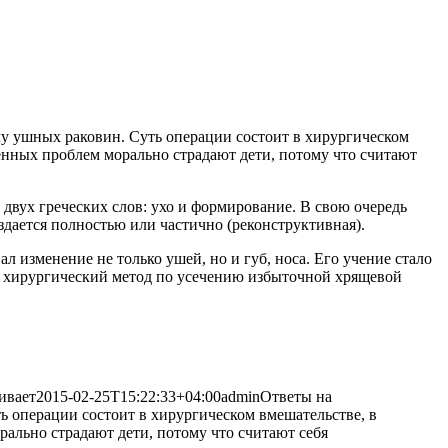
му ушных раковин. Суть операции состоит в хирургическом
денных проблем морально страдают
дети, потому что считают
 двух греческих слов: ухо и формирование. В свою очередь
здается полностью или частично (реконструктивная).
 изменение не только ушей, но и губ, носа. Его учение стало
т хирургический метод по усечению избыточной хрящевой
ивает
2015-02-25T15:22:33+04:00
admin
Ответы на
ь операции состоит в хирургическом вмешательстве, в
ально страдают дети, потому что считают себя