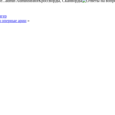
...
admin
Administrator
Кроссворды, Сканворды
нгер
л оперные арии
»