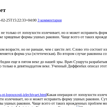
ает
-02-25T15:22:33+04:00
3 комментария
1298
не только от лопоухости излечивает, но и может исправить фор
также хрящевые формы ушных раковин. Чаще всего от таких врож
 возрасте, но не раньше, чем с шести лет. Слово это состоит из
няется форма уха (эстетическая). Во втором случае раковина со
дии еще в пятом веке до нашей эры. Врач Сушрута разрабатывал
о только в девятнадцатом веке. Ученный Диффенбах описал это
ot-lopouxosti-izlechivaet.html
Какая операция от лопоухости излеч
сти излечивает, но и может исправить форму ушных раковин. Сут
рмы ушных раковин. Чаще всего от таких врожденных проблем мор