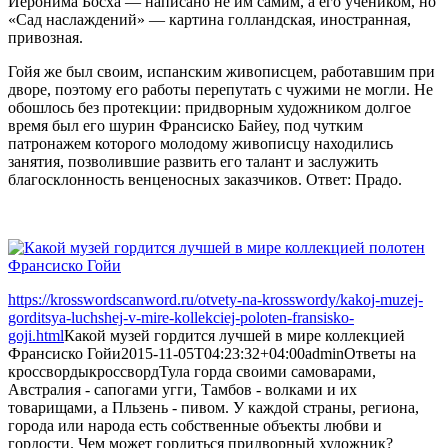
Иеронима Босха — написано не им самим, а его учеником, но
«Сад наслаждений» — картина голландская, иностранная,
привозная.
Гойя же был своим, испанским живописцем, работавшим при
дворе, поэтому его работы перепутать с чужими не могли. Не
обошлось без протекции: придворным художником долгое
время был его шурин Франсиско Байеу, под чутким
патронажем которого молодому живописцу находились
занятия, позволившие развить его талант и заслужить
благосклонность венценосных заказчиков. Ответ: Прадо.
https://krosswordscanword.ru/otvety-na-krosswordy/kakoj-muzej-
gorditsya-luchshej-v-mire-kollekciej-poloten-fransisko-
goji.html
Какой музей гордится лучшей в мире коллекцией
Франсиско Гойи
2015-11-05T04:23:32+04:00
admin
Ответы на
кроссворды
кроссворд
Тула горда своими самоварами,
Австралия - сапогами угги, Тамбов - волками и их
товарищами, а Пльзень - пивом. У каждой страны, региона,
города или народа есть собственные объекты любви и
гордости. Чем может гордиться придворный художник?