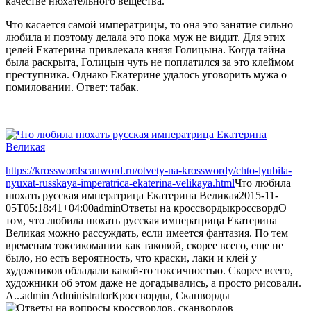
качестве нюхательного вещества.
Что касается самой императрицы, то она это занятие сильно
любила и поэтому делала это пока муж не видит. Для этих
целей Екатерина привлекала князя Голицына. Когда тайна
была раскрыта, Голицын чуть не поплатился за это клеймом
преступника. Однако Екатерине удалось уговорить мужа о
помиловании. Ответ: табак.
https://krosswordscanword.ru/otvety-na-krosswordy/chto-lyubila-
nyuxat-russkaya-imperatrica-ekaterina-velikaya.html
Что любила
нюхать русская императрица Екатерина Великая
2015-11-
05T05:18:41+04:00
admin
Ответы на кроссворды
кроссворд
О
том, что любила нюхать русская императрица Екатерина
Великая можно рассуждать, если имеется фантазия. По тем
временам токсикомании как таковой, скорее всего, еще не
было, но есть вероятность, что краски, лаки и клей у
художников обладали какой-то токсичностью. Скорее всего,
художники об этом даже не догадывались, а просто рисовали.
А...
admin
Administrator
Кроссворды, Сканворды