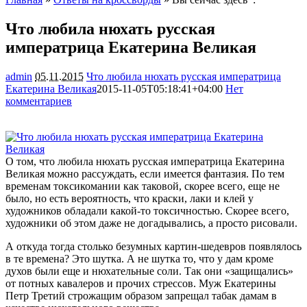
Что любила нюхать русская
императрица Екатерина Великая
admin
05.11.2015
Что любила нюхать русская императрица
Екатерина Великая
2015-11-05T05:18:41+04:00
Нет
комментариев
1804
О том, что любила нюхать русская императрица Екатерина
Великая можно рассуждать, если имеется фантазия. По тем
временам токсикомании как таковой, скорее всего, еще не
было, но есть вероятность, что краски, лаки и клей у
художников обладали какой-то токсичностью. Скорее всего,
художники об этом даже
не догадывались, а просто рисовали.
А откуда тогда столько безумных картин-шедевров появлялось
в те времена? Это шутка. А не шутка то, что у дам кроме
духов были еще и нюхательные соли. Так они «защищались»
от потных кавалеров и прочих стрессов. Муж Екатерины
Петр Третий строжащим образом запрещал табак дамам в