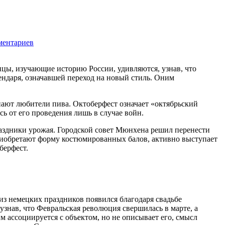
ментариев
1652
цы, изучающие историю России, удивляются, узнав, что
ендаря, означавшей переход на новый стиль. Оним
ают любители пива. Октоберфест означает «октябрьский
сь от его проведения лишь в случае войн.
праздники урожая. Городской совет Мюнхена решил перенести
 приобретают форму костюмированных балов, активно выступает
берфест.
из немецких праздников появился благодаря свадьбе
знав, что Февральская революция свершилась в марте, а
м ассоциируется с объектом, но не описывает его, смысл