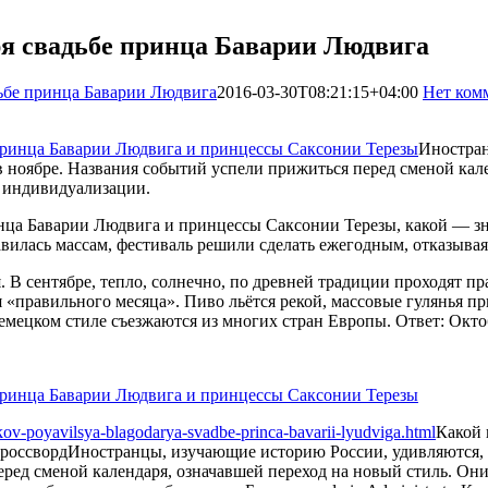
ря свадьбе принца Баварии Людвига
дьбе принца Баварии Людвига
2016-03-30T08:21:15+04:00
Нет ком
Иностран
в ноябре. Названия событий успели прижиться перед сменой кал
 индивидуализации.
нца Баварии Людвига и принцессы Саксонии Терезы, какой — зн
авилась массам, фестиваль решили сделать ежегодным, отказывая
я. В сентябре, тепло, солнечно, по древней традиции проходят 
ья «правильного месяца». Пиво льётся рекой, массовые гулянья
емецком стиле съезжаются из многих стран Европы. Ответ: Окто
kov-poyavilsya-blagodarya-svadbe-princa-bavarii-lyudviga.html
Какой 
россворд
Иностранцы, изучающие историю России, удивляются, у
еред сменой календаря, означавшей переход на новый стиль. Они