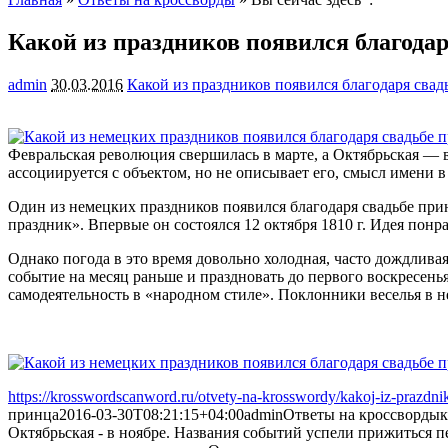
Какой из праздников появился благода
admin
30.03.2016
Какой из праздников появился благодаря сва
Февральская революция свершилась в марте, а Октябрьская — 
ассоциируется с объектом, но не описывает его, смысл имени
в
Один из немецких праздников появился благодаря свадьбе при
праздник». Впервые он состоялся 12 октября 1810 г. Идея понр
Однако погода в это время довольно холодная, часто дождлива
событие на месяц раньше и праздновать до первого воскресен
самодеятельность в «народном стиле». Поклонники веселья в н
https://krosswordscanword.ru/otvety-na-krosswordy/kakoj-iz-prazdni
принца
2016-03-30T08:21:15+04:00
admin
Ответы на кроссворды
к
Октябрьская - в ноябре. Названия событий успели прижиться п