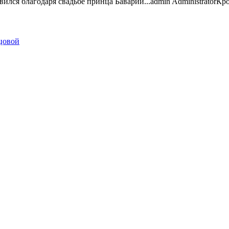
ился благодаря свадьбе принца Баварии...
admin
Administrator
Кро
цовой