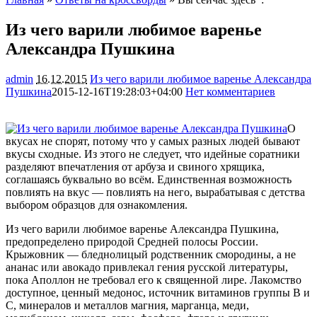
Из чего варили любимое варенье
Александра Пушкина
admin
16.12.2015
Из чего варили любимое варенье Александра
Пушкина
2015-12-16T19:28:03+04:00
Нет комментариев
2880
О
вкусах не спорят, потому что у самых разных людей бывают
вкусы сходные. Из этого не следует, что идейные соратники
разделяют впечатления от арбуза и свиного хрящика,
соглашаясь буквально во всём. Единственная возможность
повлиять на вкус — повлиять на него, вырабатывая с детства
выбором образцов для ознакомления.
Из чего варили любимое варенье Александра Пушкина,
предопределено природой Средней полосы России.
Крыжовник — бледнолицый родственник смородины, а не
ананас или авокадо привлекал гения русской литературы,
пока Аполлон не требовал его к священной лире. Лакомство
доступное, ценный медонос, источник витаминов группы В и
С, минералов и металлов магния, марганца, меди,