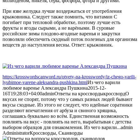
молибденом, никеля, серы, фосфора, фтора и другими.
При язве желудка лучше воздержаться от употребления
крыжовника. Следует также помнить, что витамин С
погибает при тепловой обработке, поэтому лучше есть
фрукты и ягоды сырыми, а не варёными. В суровые
российские зимы плодово-ягодные варенья и закрутки
позволяли обеспечить скудный поток полезных для организма
веществ до наступления весны. Ответ: крыжовник.
https://krosswordscanword.ru/otvety-na-krosswordy/iz-chego-varili-
lyubimoe-varene-aleksandra-pushkina.html
Из чего варили
любимое варенье Александра Пушкина
2015-12-
16T19:28:03+04:00
admin
Ответы на кроссворды
кроссворд
О
вкусах не спорят, потому что у самых разных людей бывают
вкусы сходные. Из этого не следует, что идейные соратники
разделяют впечатления от арбуза и свиного хрящика,
соглашаясь буквально во всём. Единственная возможность
повлиять на вкус - повлиять на него, вырабатывая с детства
выбором образцов для ознакомления. Из чего варили...
admin
Administrator
Кроссворды, Сканворды