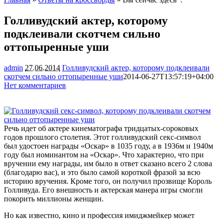
Голливудский актер, которому
подклеивали скотчем сильно
оттопыренные уши
admin
27.06.2014
Голливудский актер, которому подклеивали
скотчем сильно оттопыренные уши
2014-06-27T13:57:19+04:00
Нет комментариев
2267
Речь идет об актере кинематографа тридцатых-сороковых
годов прошлого столетия. Этот голливудский секс-символ
был удостоен награды «Оскар» в 1035 году, а в 1936м и 1940м
году был номинантом на «Оскар». Что характерно, что при
вручении ему награды, им было в ответ сказано всего 2 слова
(благодарю вас), и это было
самой короткой фразой за всю
историю вручения. Кроме того, он получил прозвище Король
Голливуда. Его внешность и актерская манера игры смогли
покорить миллионы женщин.
Но как известно, кино и профессия имиджмейкер может