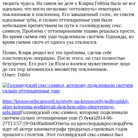
творить чудеса. На самом же деле у Кларка Гейбла было не все
идеально, что могло несколько «оттолкнуть» некоторых
поклонников и поклонниц. Его завышенный голос, не совсем
идеальные зубы, и сильно оттопыренные уши были
небольшим препятствием на пути к голливудскому секс-
символу. Проблема с оттопыренными ушами решалась просто.
Во время съемок ему уши подклеивали скотчем. Однажды, во
время съемок скотч от одного уха отклеился.
Позже, Кларк решил все эти проблемы, сделав себе
пластическую операцию. После этого, он стал полностью
безупречен. Его рост 1м 85см и волевое мужественное лицо
до сих пор запомнилось множеству поклонников.
Ответ: Гейбл
https://krosswordscanword.ru/otvety-na-krosswordy/gollivudskij-
akter-kotoromu-podkleivali-skotchem-silno-ottopyrennye-
ushi.html
Голливудский секс-символ, которому подклеивали
скотчем сильно оттопыренные уши (5 букв)
2014-06-
27T13:57:19+04:00
admin
Ответы на кроссворды
кроссворд
Речь
идет об актере кинематографа тридцатых-сороковых годов
прошлого столетия. Этот голливудский секс-символ был