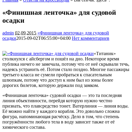
«Финишная ленточка» для судовой
осадки
admin
02.09.2015
«Финишная ленточка» для судовой
осадки
2015-09-02T06:55:00+04:00
Нет комментариев
1100
«Титаник»
столкнулся с айсбергом и пошёл на дно. Некоторое время
публика ничего не замечала, потому что от неё скрывали течь,
надеясь устранить её. Потом стало поздно. Многие пассажиры
третьего класса не сумели пробраться к спасательным
шлюпкам, потому что доступ к ним был из зоны более
дорогих
билетов, которую держали под замком.
«Финишная ленточка» судовой осадки — это та последняя
линия объективности, перейдя которую нужно честно
признать, что плавсредство тонет. Ватерлиния — линия воды.
Её можно найти у каждого корабля. Это довольно сложна
фигура, напоминающая расчёску. Дело в том, что степень
погружённости любого тела в воду зависит также от её
химического состава.