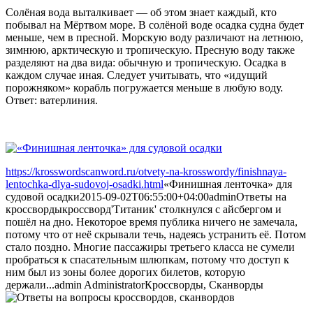
Солёная вода выталкивает — об этом знает каждый, кто
побывал на Мёртвом море. В солёной воде осадка судна будет
меньше, чем в пресной. Морскую воду различают на летнюю,
зимнюю, арктическую и тропическую. Пресную воду также
разделяют на два вида: обычную и тропическую. Осадка в
каждом случае иная. Следует учитывать, что «идущий
порожняком» корабль погружается меньше в любую воду.
Ответ: ватерлиния.
https://krosswordscanword.ru/otvety-na-krosswordy/finishnaya-
lentochka-dlya-sudovoj-osadki.html
«Финишная ленточка» для
судовой осадки
2015-09-02T06:55:00+04:00
admin
Ответы на
кроссворды
кроссворд
'Титаник' столкнулся с айсбергом и
пошёл на дно. Некоторое время публика ничего не замечала,
потому что от неё скрывали течь, надеясь устранить её. Потом
стало поздно. Многие пассажиры третьего класса не сумели
пробраться к спасательным шлюпкам, потому что доступ к
ним был из зоны более дорогих билетов, которую
держали...
admin
Administrator
Кроссворды, Сканворды