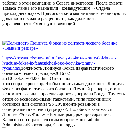
работал в этой компании в Совете директоров. После смерти
Томаса Уэйна его назначили «командующим» «Отдела
прикладных наук». Прямого ответа мы не видим, но любую из
должностей можно расценивать, как должность
управляющего. Ответ: управляющий.
https://krosswordscanword.ru/otvety-na-krosswordy/dolzhnost-
lyuciusa-foksa-iz-fantasticheskogo-boevika-temnyj-
rycar.html
Должность Люциуса Фокса из фантастического
боевика «Темный рыцарь»
2016-02-
26T01:34:35+04:00
admin
Ответы на
кроссворды
кроссворд
Чтобы понять какая должность Люциуса
Фокса из фантастического боевика «Темный рыцарь», стоит
вспомнить 'сериал' про еще одного супермена Бонда. Там есть
отдел со всевозможными гаджетами, типа перочинных
ботинков или системы 'SS-20', вмонтированной в
солнцезащитные очки (утрирую). Подобным занимался
Люциус Фокс. Фильм «Темный рыцарь» про соратника
Карлсона по стратегическим вопросам по...
admin
Administrator
Кроссворды, Сканворды