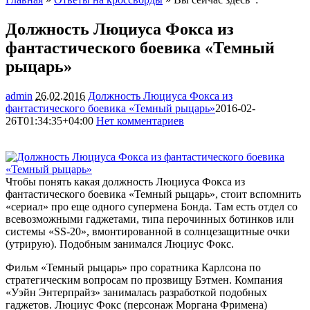
Должность Люциуса Фокса из
фантастического боевика «Темный
рыцарь»
admin
26.02.2016
Должность Люциуса Фокса из
фантастического боевика «Темный рыцарь»
2016-02-
26T01:34:35+04:00
Нет комментариев
1882
Чтобы понять какая должность Люциуса Фокса из
фантастического боевика «Темный рыцарь», стоит вспомнить
«сериал» про еще одного супермена Бонда. Там есть отдел со
всевозможными гаджетами, типа перочинных ботинков или
системы «SS-20», вмонтированной в солнцезащитные очки
(утрирую). Подобным занимался Люциус Фокс.
Фильм «Темный рыцарь» про соратника Карлсона по
стратегическим вопросам по прозвищу Бэтмен. Компания
«Уэйн Энтерпрайз» занималась разработкой подобных
гаджетов. Люциус Фокс (персонаж Моргана Фримена)