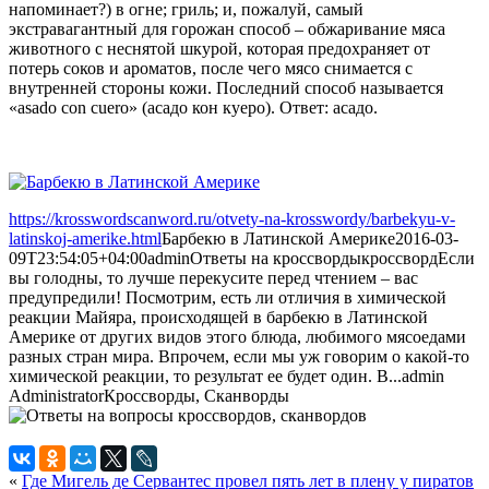
напоминает?) в огне; гриль; и, пожалуй, самый
экстравагантный для горожан способ – обжаривание мяса
животного с неснятой шкурой, которая предохраняет от
потерь соков и ароматов, после чего мясо снимается с
внутренней стороны кожи. Последний способ называется
«asado con cuero» (асадо кон куеро). Ответ: асадо.
https://krosswordscanword.ru/otvety-na-krosswordy/barbekyu-v-
latinskoj-amerike.html
Барбекю в Латинской Америке
2016-03-
09T23:54:05+04:00
admin
Ответы на кроссворды
кроссворд
Если
вы голодны, то лучше перекусите перед чтением – вас
предупредили! Посмотрим, есть ли отличия в химической
реакции Майяра, происходящей в барбекю в Латинской
Америке от других видов этого блюда, любимого мясоедами
разных стран мира. Впрочем, если мы уж говорим о какой-то
химической реакции, то результат ее будет один. В...
admin
Administrator
Кроссворды, Сканворды
«
Где Мигель де Сервантес провел пять лет в плену у пиратов