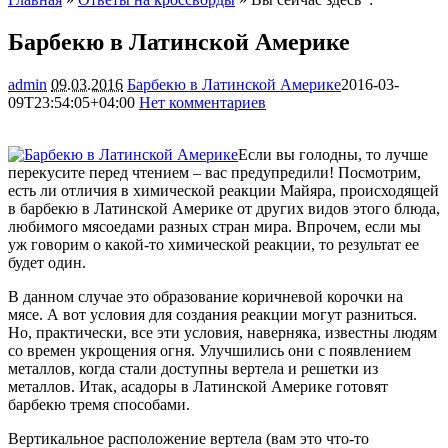
Барбекю в Латинской Америке
admin
09.03.2016
Барбекю в Латинской Америке
2016-03-
09T23:54:05+04:00
Нет комментариев
2296
Если вы голодны, то лучше
перекусите перед чтением – вас предупредили! Посмотрим,
есть ли отличия в химической реакции Майяра, происходящей
в барбекю в Латинской Америке от других видов этого блюда,
любимого мясоедами разных стран мира. Впрочем, если мы
уж говорим о какой-то химической реакции,
то результат ее
будет один.
В данном случае это образование коричневой корочки на
мясе. А вот условия для создания реакции могут разниться.
Но, практически, все эти условия, наверняка, известны людям
со времен укрощения огня. Улучшились они с появлением
металлов, когда стали доступны вертела и решетки из
металлов. Итак, асадоры в Латинской Америке готовят
барбекю тремя способами.
Вертикальное расположение вертела (вам это что-то