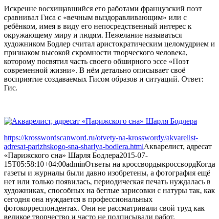
Искренне восхищавшийся его работами французский поэт
сравнивал Гиса с «вечным выздоравливающим» или с
ребёнком, имея в виду его непосредственный интерес к
окружающему миру и людям. Нежелание называться
художником Бодлер считал аристократическим целомудрием и
признаком высокой скромности творческого человека,
которому посвятил часть своего обширного эссе «Поэт
современной жизни». В нём детально описывает своё
восприятие создаваемых Гисом образов и ситуаций. Ответ:
Гис.
https://krosswordscanword.ru/otvety-na-krosswordy/akvarelist-
adresat-parizhskogo-sna-sharlya-bodlera.html
Акварелист, адресат
«Парижского сна» Шарля Бодлера
2015-07-
15T05:58:10+04:00
admin
Ответы на кроссворды
кроссворд
Когда
газеты и журналы были давно изобретены, а фотография ещё
нет или только появилась, периодическая печать нуждалась в
художниках, способных на беглые зарисовки с натуры так, как
сегодня она нуждается в профессиональных
фотокорреспондентах. Они не рассматривали свой труд как
великое творчество и часто не подписывали работ.