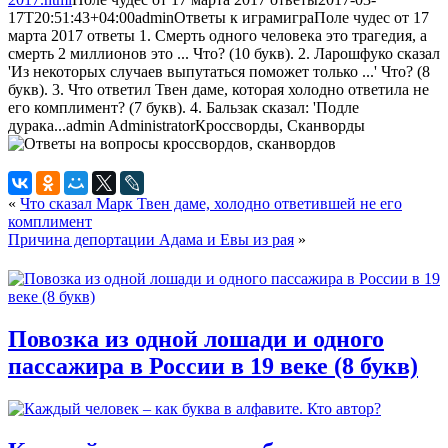
17T20:51:43+04:00
admin
Ответы к играм
игра
Поле чудес от 17
марта 2017 ответы 1. Смерть одного человека это трагедия, а
смерть 2 миллионов это ... Что? (10 букв). 2. Ларошфуко сказал
'Из некоторых случаев выпутаться поможет только ...' Что? (8
букв). 3. Что ответил Твен даме, которая холодно ответила не
его комплимент? (7 букв). 4. Бальзак сказал: 'Подле
дурака...
admin
Administrator
Кроссворды, Сканворды
«
Что сказал Марк Твен даме, холодно ответившей не его
комплимент
Причина депортации Адама и Евы из рая
»
Повозка из одной лошади и одного
пассажира в России в 19 веке (8 букв)