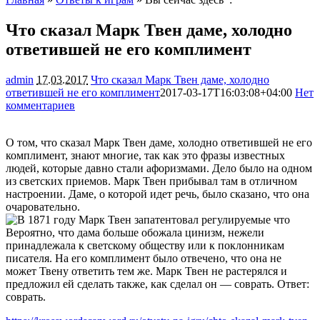
Что сказал Марк Твен даме, холодно
ответившей не его комплимент
admin
17.03.2017
Что сказал Марк Твен даме, холодно
ответившей не его комплимент
2017-03-17T16:03:08+04:00
Нет
комментариев
1343
О том, что сказал Марк Твен даме, холодно ответившей не его
комплимент, знают многие, так как это фразы известных
людей, которые давно стали афоризмами. Дело было на одном
из светских приемов. Марк Твен прибывал там в отличном
настроении. Даме, о которой идет речь, было сказано, что она
очаровательно.
Вероятно, что дама больше обожала цинизм, нежели
принадлежала к светскому обществу или к поклонникам
писателя. На его комплимент было отвечено, что она не
может Твену ответить тем же. Марк Твен не растерялся и
предложил ей сделать также, как сделал он — соврать. Ответ:
соврать.