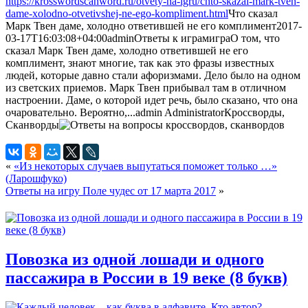
https://krosswordscanword.ru/otvety-na-igru/chto-skazal-mark-tven-
dame-xolodno-otvetivshej-ne-ego-kompliment.html
Что сказал
Марк Твен даме, холодно ответившей не его комплимент
2017-
03-17T16:03:08+04:00
admin
Ответы к играм
игра
О том, что
сказал Марк Твен даме, холодно ответившей не его
комплимент, знают многие, так как это фразы известных
людей, которые давно стали афоризмами. Дело было на одном
из светских приемов. Марк Твен прибывал там в отличном
настроении. Даме, о которой идет речь, было сказано, что она
очаровательно. Вероятно,...
admin
Administrator
Кроссворды,
Сканворды
«
«Из некоторых случаев выпутаться поможет только …»
(Ларошфуко)
Ответы на игру Поле чудес от 17 марта 2017
»
Повозка из одной лошади и одного
пассажира в России в 19 веке (8 букв)